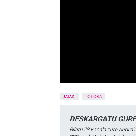
JAIAK
TOLOSA
DESKARGATU GURE
Bilatu 28 Kanala zure Android