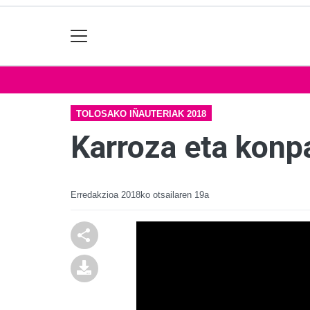
TOLOSAKO IÑAUTERIAK 2018
Karroza eta konpa
Erredakzioa
2018ko otsailaren 19a