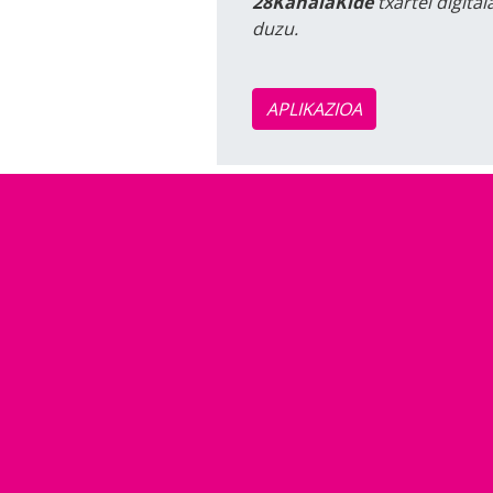
28KanalaKide
txartel digita
duzu.
APLIKAZIOA