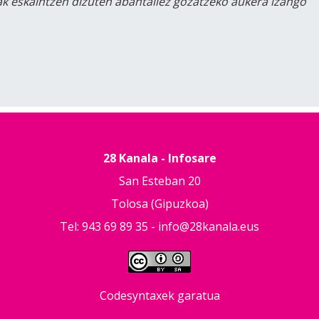
lak eskaintzen dizuten abantailez gozatzeko aukera izango
28 Kanala - Infosare
San Esteban 20
Tolosa (Gipuzkoa)
Tel: 943 69 89 35 -
info@28kanala.eus
Codesyntaxek garatua