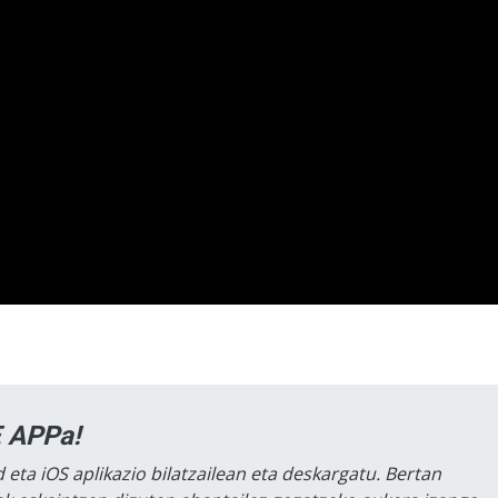
 APPa!
 eta iOS aplikazio bilatzailean eta deskargatu. Bertan