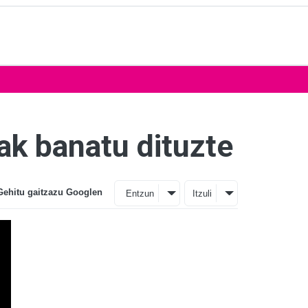
ak banatu dituzte
Gehitu gaitzazu Googlen
Entzun
Itzuli