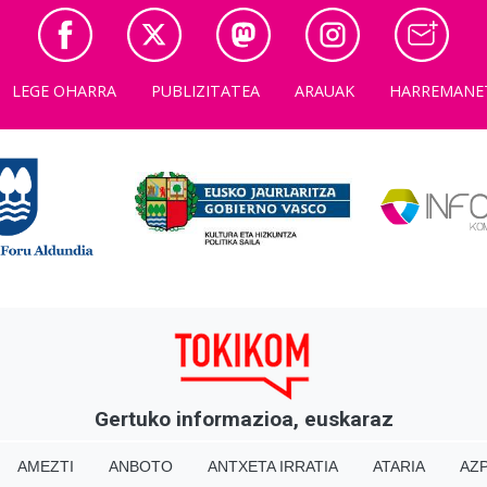
LEGE OHARRA
PUBLIZITATEA
ARAUAK
HARREMANE
Gertuko informazioa, euskaraz
AMEZTI
ANBOTO
ANTXETA IRRATIA
ATARIA
AZP