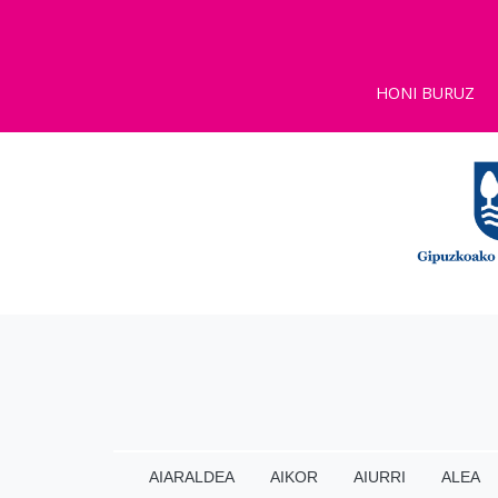
HONI BURUZ
AIARALDEA
AIKOR
AIURRI
ALEA