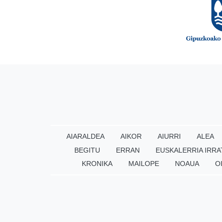
AIARALDEA
AIKOR
AIURRI
ALEA
BEGITU
ERRAN
EUSKALERRIA IRRA
KRONIKA
MAILOPE
NOAUA
O