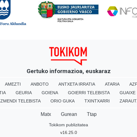
Gertuko informazioa, euskaraz
AMEZTI
ANBOTO
ANTXETA IRRATIA
ATARIA
AZP
TIA
GEURIA
GOIENA
GOIERRI TELEBISTA
GUAIXE
IZMENDI TELEBISTA
ORIO GUKA
TXINTXARRI
ZARAUT
Matx
Gurean
Ttap
Tokikom publizitatea
v16.25.0