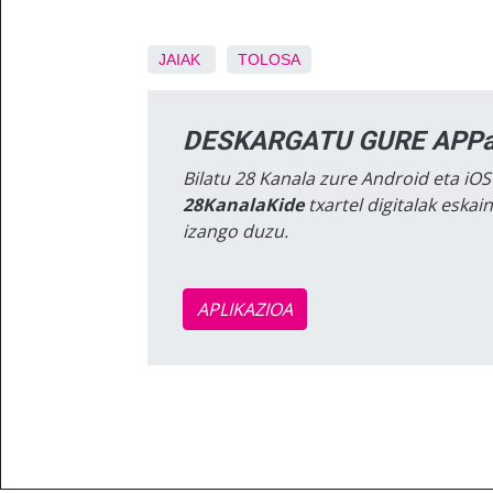
JAIAK
TOLOSA
DESKARGATU GURE APPa
Bilatu 28 Kanala zure Android eta iOS
28KanalaKide
txartel digitalak eska
izango duzu.
APLIKAZIOA