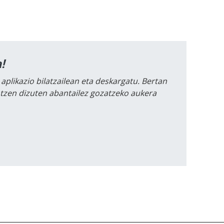
!
 aplikazio bilatzailean eta deskargatu. Bertan
intzen dizuten abantailez gozatzeko aukera