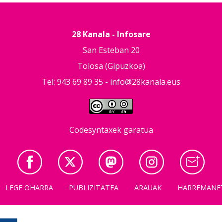
28 Kanala - Infosare
San Esteban 20
Tolosa (Gipuzkoa)
Tel: 943 69 89 35 -
info@28kanala.eus
Codesyntaxek garatua
LEGE OHARRA
PUBLIZITATEA
ARAUAK
HARREMANE