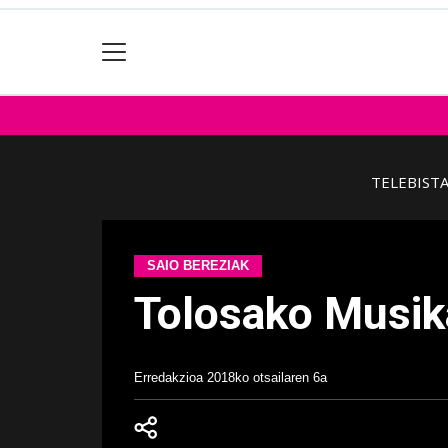
TELEBIST
SAIO BEREZIAK
Tolosako Musik
Erredakzioa
2018ko otsailaren 6a