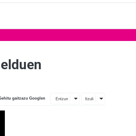
Helduen
Gehitu gaitzazu Googlen
Entzun
Itzuli