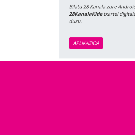
Bilatu 28 Kanala zure Android
28KanalaKide
txartel digita
duzu.
APLIKAZIOA