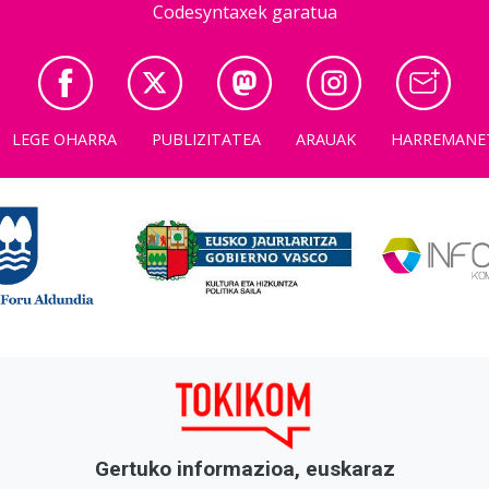
Codesyntaxek garatua
LEGE OHARRA
PUBLIZITATEA
ARAUAK
HARREMANE
Gertuko informazioa, euskaraz