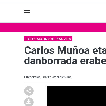
TOLOSAKO IÑAUTERIAK 2018
Carlos Muñoa eta
danborrada erabe
Erredakzioa
2018ko otsailaren 10a