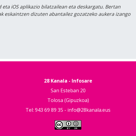
 eta iOS aplikazio bilatzailean eta deskargatu. Bertan
lak eskaintzen dizuten abantailez gozatzeko aukera izango
28 Kanala - Infosare
San Esteban 20
Tolosa (Gipuzkoa)
Tel: 943 69 89 35 -
info@28kanala.eus