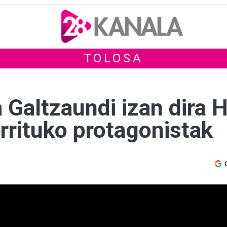
TOLOSA
 Galtzaundi izan dira 
rrituko protagonistak