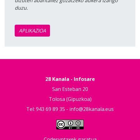
dizuten abantailez gozatzeko aukera izango
duzu.
APLIKAZIOA
28 Kanala - Infosare
San Esteban 20
Tolosa (Gipuzkoa)
Tel: 943 69 89 35 -
info@28kanala.eus
Codesyntaxek garatua