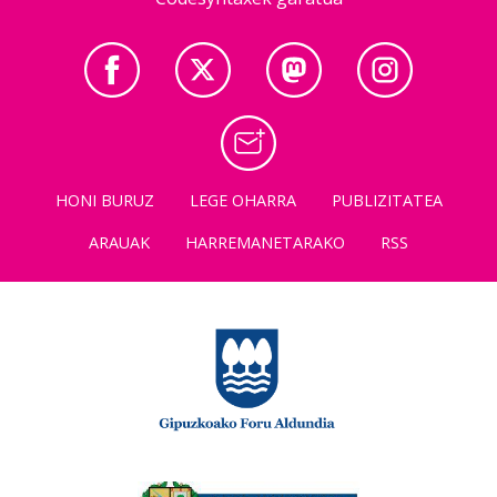
HONI BURUZ
LEGE OHARRA
PUBLIZITATEA
ARAUAK
HARREMANETARAKO
RSS