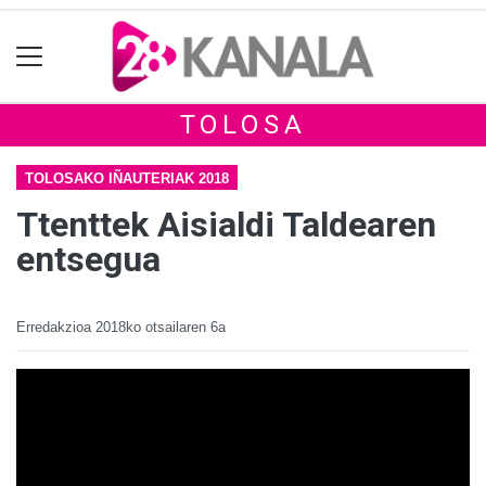
TOLOSA
TOLOSAKO IÑAUTERIAK 2018
Ttenttek Aisialdi Taldearen
entsegua
Erredakzioa
2018ko otsailaren 6a