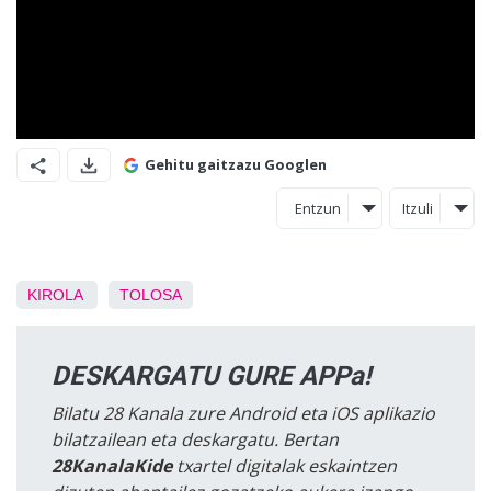
Gehitu gaitzazu Googlen
Entzun
Itzuli
KIROLA
TOLOSA
DESKARGATU GURE APPa!
Bilatu 28 Kanala zure Android eta iOS aplikazio
bilatzailean eta deskargatu. Bertan
28KanalaKide
txartel digitalak eskaintzen