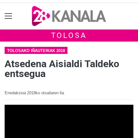
TOLOSA
TOLOSAKO IÑAUTERIAK 2018
Atsedena Aisialdi Taldeko
entsegua
Erredakzioa
2018ko otsailaren 6a