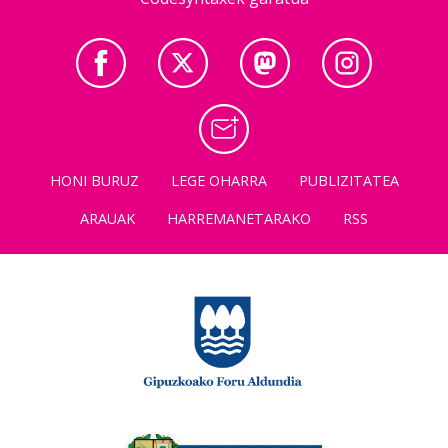
HONI BURUZ
LEGE OHARRA
PUBLIZITATEA
ARAUAK
HARREMANETARAKO
RSS