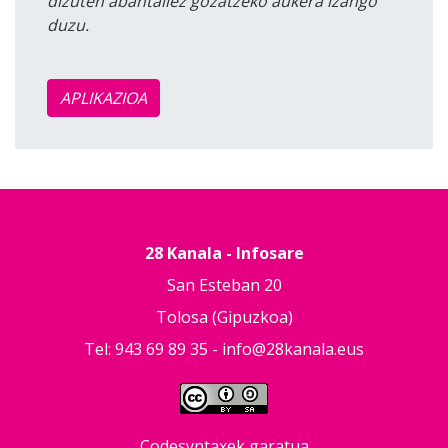
dizuten abantailez gozatzeko aukera izango
duzu.
APLIKAZIOA
28 Kanala - Infosare
San Esteban 20
Tolosa (Gipuzkoa)
Tel: 943 69 89 35 -
info@28kanala.eus
Codesyntaxek garatua