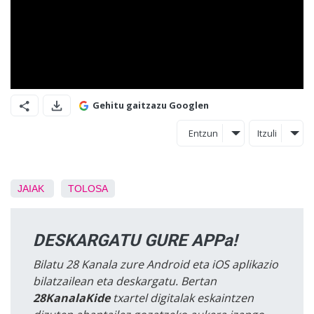
Gehitu gaitzazu Googlen
Entzun
Itzuli
JAIAK
TOLOSA
DESKARGATU GURE APPa!
Bilatu 28 Kanala zure Android eta iOS aplikazio
bilatzailean eta deskargatu. Bertan
28KanalaKide
txartel digitalak eskaintzen