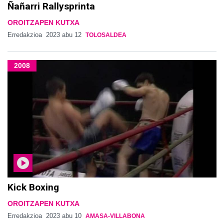
Ñañarri Rallysprinta
OROITZAPEN KUTXA
Erredakzioa
2023 abu 12
TOLOSALDEA
2008
Kick Boxing
OROITZAPEN KUTXA
Erredakzioa
2023 abu 10
AMASA-VILLABONA