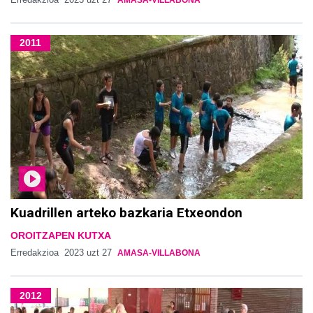
AMASA-VILLABONA
2011
Kuadrillen arteko bazkaria Etxeondon
OROITZAPEN KUTXA
Erredakzioa
2023 uzt 27
AMASA-VILLABONA
2012