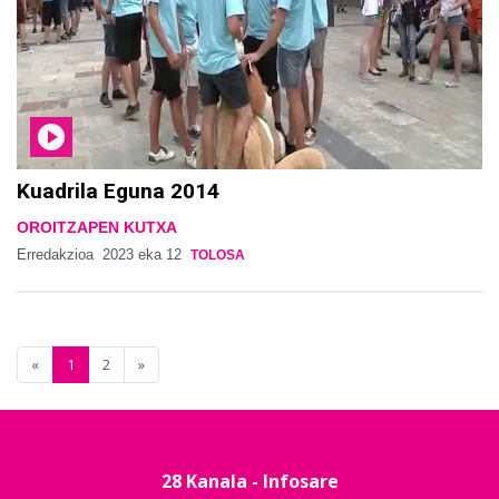
Kuadrila Eguna 2014
OROITZAPEN KUTXA
Erredakzioa
2023 eka 12
TOLOSA
«
1
2
»
28 Kanala - Infosare