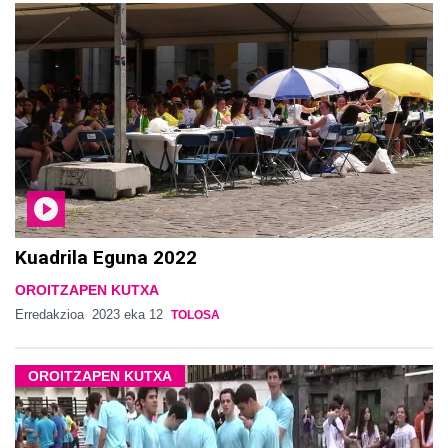
Kuadrila Eguna 2022
OROITZAPEN KUTXA
Erredakzioa
2023 eka 12
TOLOSA
OROITZAPEN KUTXA