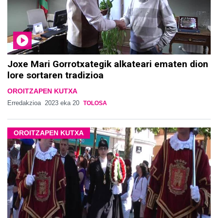
Joxe Mari Gorrotxategik alkateari ematen dion
lore sortaren tradizioa
OROITZAPEN KUTXA
Erredakzioa
2023 eka 20
TOLOSA
OROITZAPEN KUTXA