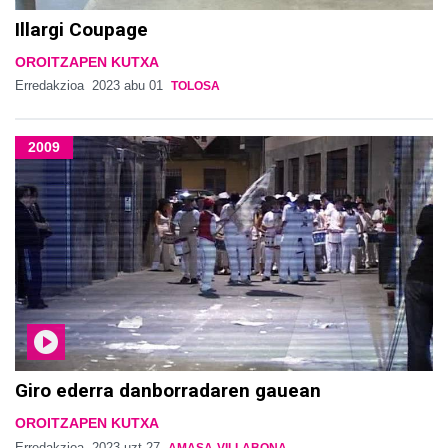
Illargi Coupage
OROITZAPEN KUTXA
Erredakzioa
2023 abu 01
TOLOSA
2009
Giro ederra danborradaren gauean
OROITZAPEN KUTXA
Erredakzioa
2023 uzt 27