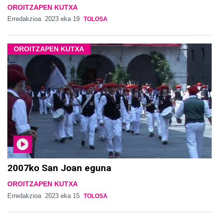
OROITZAPEN KUTXA
Erredakzioa
2023 eka 19
TOLOSA
OROITZAPEN KUTXA
2007ko San Joan eguna
OROITZAPEN KUTXA
Erredakzioa
2023 eka 15
TOLOSA