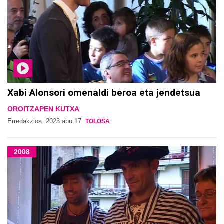
Xabi Alonsori omenaldi beroa eta jendetsua
OROITZAPEN KUTXA
Erredakzioa
2023 abu 17
TOLOSA
2008