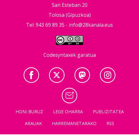
San Esteban 20
Tolosa (Gipuzkoa)
Tel: 943 69 89 35 -
info@28kanala.eus
Codesyntaxek garatua
HONI BURUZ
LEGE OHARRA
PUBLIZITATEA
ARAUAK
HARREMANETARAKO
RSS