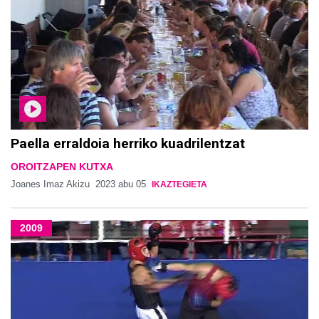
Paella erraldoia herriko kuadrilentzat
OROITZAPEN KUTXA
Joanes Imaz Akizu
2023 abu 05
IKAZTEGIETA
2009