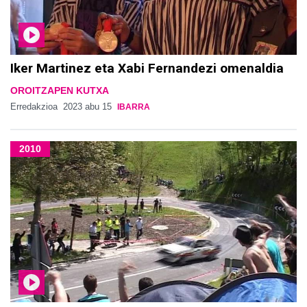
Iker Martinez eta Xabi Fernandezi omenaldia
OROITZAPEN KUTXA
Erredakzioa
2023 abu 15
IBARRA
2010