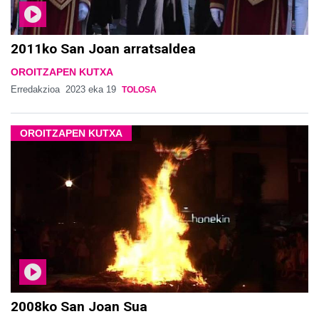
2011ko San Joan arratsaldea
OROITZAPEN KUTXA
Erredakzioa
2023 eka 19
TOLOSA
OROITZAPEN KUTXA
2008ko San Joan Sua