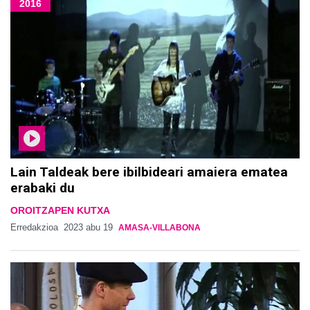
2016
Lain Taldeak bere ibilbideari amaiera ematea
erabaki du
OROITZAPEN KUTXA
Erredakzioa
2023 abu 19
AMASA-VILLABONA