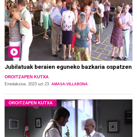
Jubilatuak beraien eguneko bazkaria ospatzen
OROITZAPEN KUTXA
Erredakzioa
2023 uzt 23
AMASA-VILLABONA
OROITZAPEN KUTXA