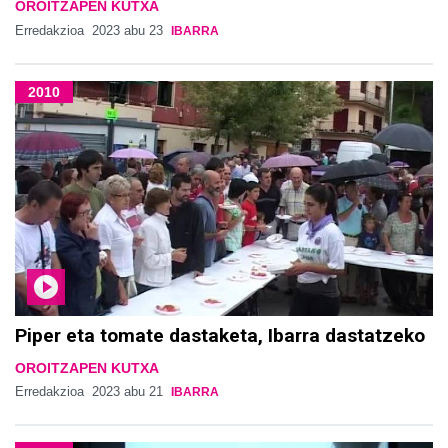
OROITZAPEN KUTXA
Erredakzioa
2023 abu 23
IBARRA
2010
Piper eta tomate dastaketa, Ibarra dastatzeko
OROITZAPEN KUTXA
Erredakzioa
2023 abu 21
IBARRA