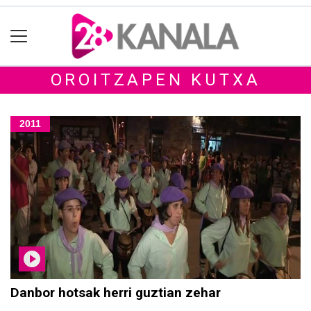
OROITZAPEN KUTXA
2011
Danbor hotsak herri guztian zehar