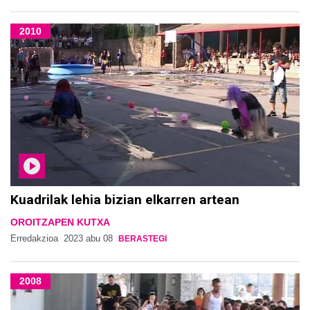
2010
Kuadrilak lehia bizian elkarren artean
OROITZAPEN KUTXA
Erredakzioa
2023 abu 08
BERASTEGI
2008