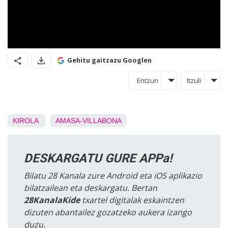
Gehitu gaitzazu Googlen
Entzun
Itzuli
KIROLA
AMASA-VILLABONA
DESKARGATU GURE APPa!
Bilatu 28 Kanala zure Android eta iOS aplikazio
bilatzailean eta deskargatu. Bertan
28KanalaKide
txartel digitalak eskaintzen
dizuten abantailez gozatzeko aukera izango
duzu.