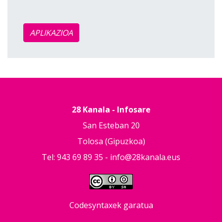
APLIKAZIOA
28 Kanala - Infosare
San Esteban 20
Tolosa (Gipuzkoa)
Tel: 943 69 89 35 -
info@28kanala.eus
Codesyntaxek garatua