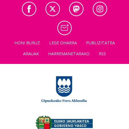
HONI BURUZ
LEGE OHARRA
PUBLIZITATEA
ARAUAK
HARREMANETARAKO
RSS