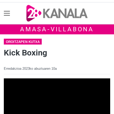
AMASA-VILLABONA
OROITZAPEN KUTXA
Kick Boxing
Erredakzioa
2023ko abuztuaren 10a