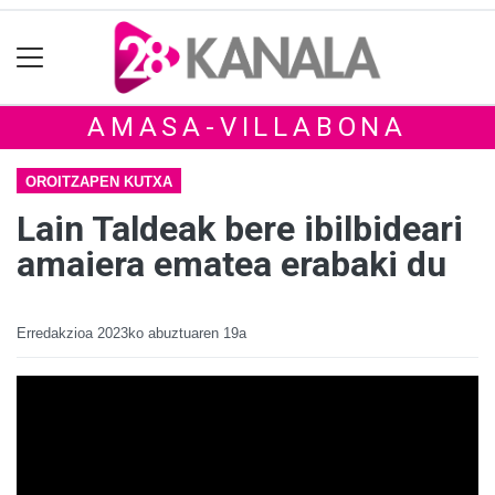
AMASA-VILLABONA
OROITZAPEN KUTXA
Lain Taldeak bere ibilbideari
amaiera ematea erabaki du
Erredakzioa
2023ko abuztuaren 19a