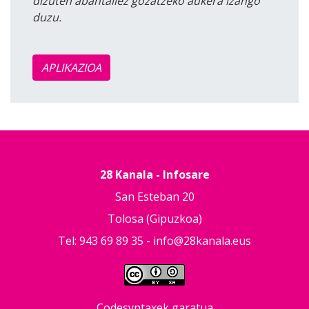
dizuten abantailez gozatzeko aukera izango
duzu.
APLIKAZIOA
28 Kanala - Infosare
San Esteban 20
Tolosa (Gipuzkoa)
Tel: 943 69 89 35 -
info@28kanala.eus
Codesyntaxek garatua