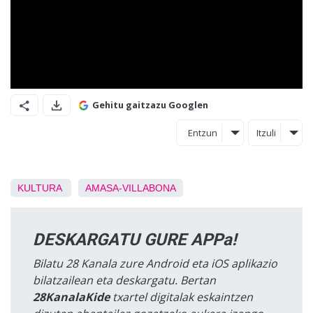
Gehitu gaitzazu Googlen
Entzun
Itzuli
KULTURA
AMASA-VILLABONA
DESKARGATU GURE APPa!
Bilatu 28 Kanala zure Android eta iOS aplikazio
bilatzailean eta deskargatu. Bertan
28KanalaKide
txartel digitalak eskaintzen