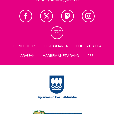
HONI BURUZ
LEGE OHARRA
PUBLIZITATEA
ARAUAK
HARREMANETARAKO
RSS