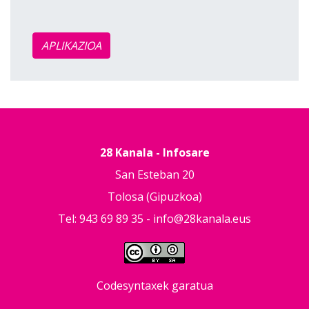
APLIKAZIOA
28 Kanala - Infosare
San Esteban 20
Tolosa (Gipuzkoa)
Tel: 943 69 89 35 -
info@28kanala.eus
Codesyntaxek garatua