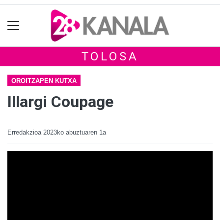
TOLOSA
OROITZAPEN KUTXA
Illargi Coupage
Erredakzioa
2023ko abuztuaren 1a