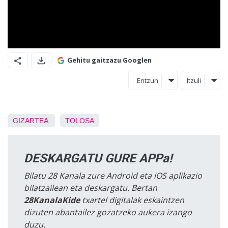
Gehitu gaitzazu Googlen
Entzun
Itzuli
GIZARTEA
TOLOSA
DESKARGATU GURE APPa!
Bilatu 28 Kanala zure Android eta iOS aplikazio
bilatzailean eta deskargatu. Bertan
28KanalaKide
txartel digitalak eskaintzen
dizuten abantailez gozatzeko aukera izango
duzu.