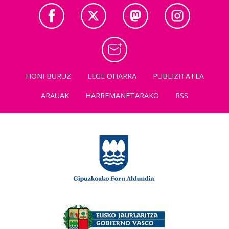
HONI BURUZ
LEGE OHARRA
PUBLIZITATEA
ARAUAK
HARREMANETARAKO
RSS