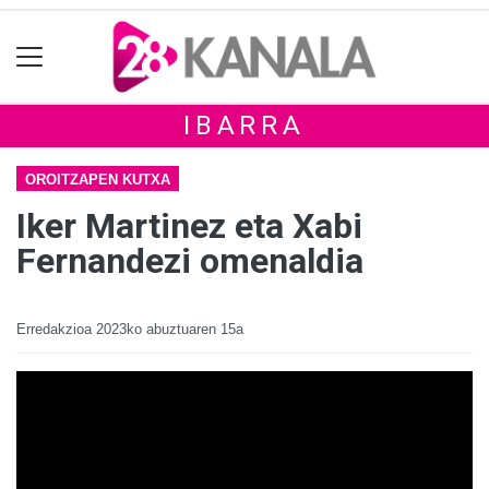
IBARRA
OROITZAPEN KUTXA
Iker Martinez eta Xabi
Fernandezi omenaldia
Erredakzioa
2023ko abuztuaren 15a