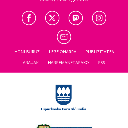
HONI BURUZ
LEGE OHARRA
PUBLIZITATEA
ARAUAK
HARREMANETARAKO
RSS