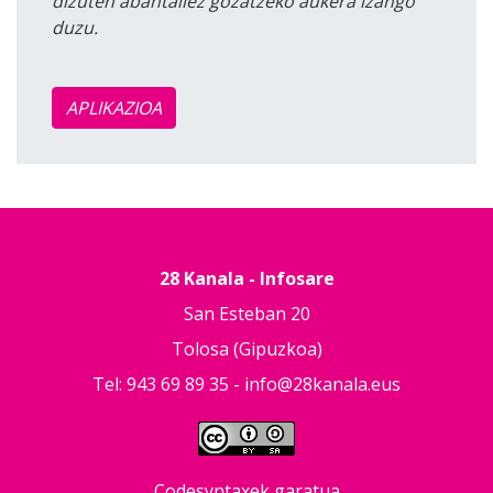
dizuten abantailez gozatzeko aukera izango
duzu.
APLIKAZIOA
28 Kanala - Infosare
San Esteban 20
Tolosa (Gipuzkoa)
Tel: 943 69 89 35 -
info@28kanala.eus
Codesyntaxek garatua