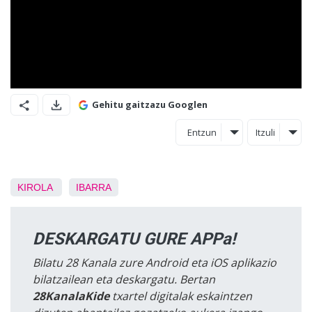
Gehitu gaitzazu Googlen
Entzun
Itzuli
KIROLA
IBARRA
DESKARGATU GURE APPa!
Bilatu 28 Kanala zure Android eta iOS aplikazio
bilatzailean eta deskargatu. Bertan
28KanalaKide
txartel digitalak eskaintzen