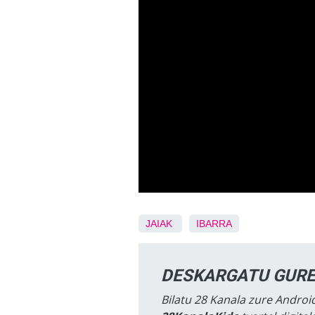
JAIAK
IBARRA
DESKARGATU GURE
Bilatu 28 Kanala zure Android