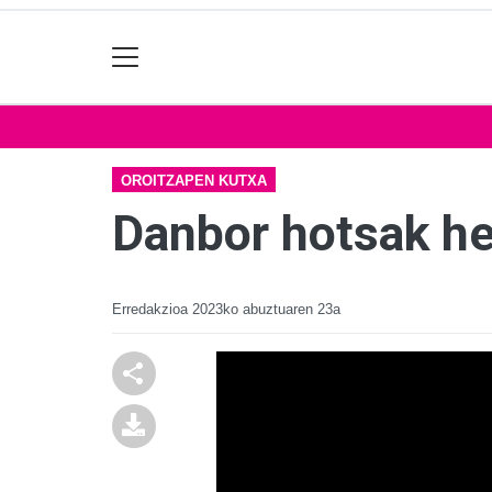
OROITZAPEN KUTXA
Danbor hotsak he
Erredakzioa
2023ko abuztuaren 23a