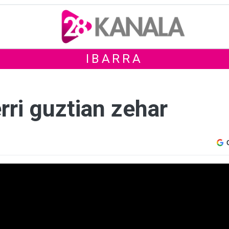
IBARRA
rri guztian zehar