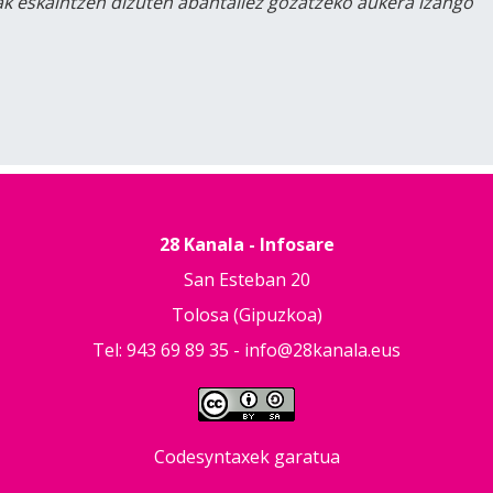
lak eskaintzen dizuten abantailez gozatzeko aukera izango
28 Kanala - Infosare
San Esteban 20
Tolosa (Gipuzkoa)
Tel: 943 69 89 35 -
info@28kanala.eus
Codesyntaxek garatua