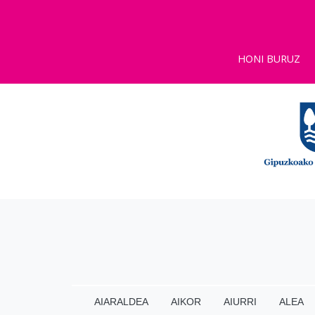
HONI BURUZ
AIARALDEA
AIKOR
AIURRI
ALEA