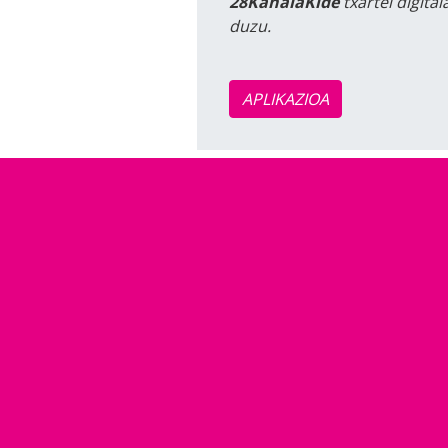
28KanalaKide
txartel digita
duzu.
APLIKAZIOA