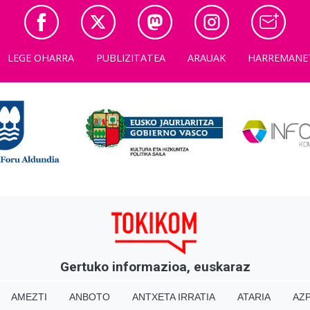
LEGE OHARRA
PUBLIZITATEA
ARAUAK
HARREMANE
Gertuko informazioa, euskaraz
AMEZTI
ANBOTO
ANTXETA IRRATIA
ATARIA
AZP