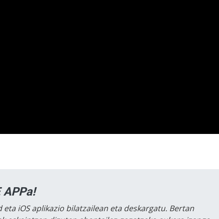
 APPa!
 eta iOS aplikazio bilatzailean eta deskargatu. Bertan