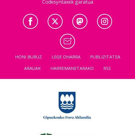
Codesyntaxek garatua
HONI BURUZ
LEGE OHARRA
PUBLIZITATEA
ARAUAK
HARREMANETARAKO
RSS