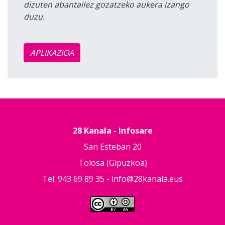
dizuten abantailez gozatzeko aukera izango
duzu.
APLIKAZIOA
28 Kanala - Infosare
San Esteban 20
Tolosa (Gipuzkoa)
Tel: 943 69 89 35 -
info@28kanala.eus