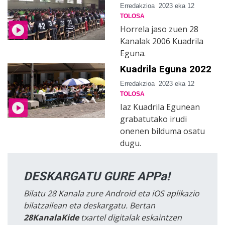
Erredakzioa
2023 eka 12
TOLOSA
Horrela jaso zuen 28
Kanalak 2006 Kuadrila
Eguna.
Kuadrila Eguna 2022
Erredakzioa
2023 eka 12
TOLOSA
Iaz Kuadrila Egunean
grabatutako irudi
onenen bilduma osatu
dugu.
DESKARGATU GURE APPa!
Bilatu 28 Kanala zure Android eta iOS aplikazio
bilatzailean eta deskargatu. Bertan
28KanalaKide
txartel digitalak eskaintzen