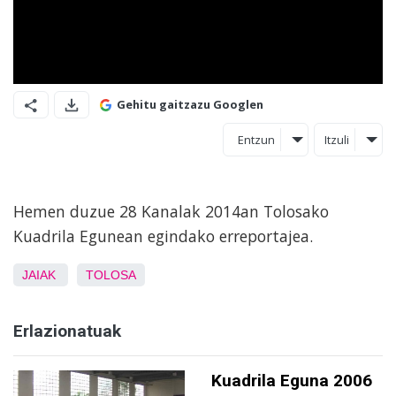
Gehitu gaitzazu Googlen
Entzun
Itzuli
Hemen duzue 28 Kanalak 2014an Tolosako
Kuadrila Egunean egindako erreportajea.
JAIAK
TOLOSA
Erlazionatuak
Kuadrila Eguna 2006