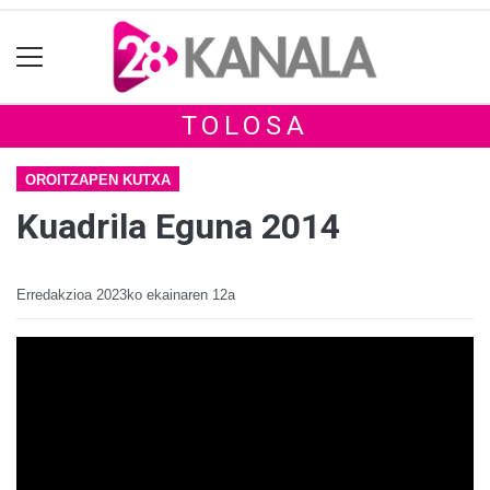
TOLOSA
OROITZAPEN KUTXA
Kuadrila Eguna 2014
Erredakzioa
2023ko ekainaren 12a