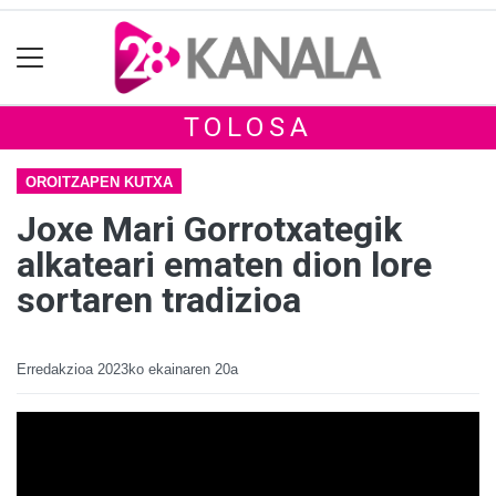
TOLOSA
OROITZAPEN KUTXA
Joxe Mari Gorrotxategik
alkateari ematen dion lore
sortaren tradizioa
Erredakzioa
2023ko ekainaren 20a