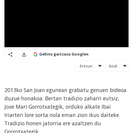
Gehitu gaitzazu Googlen
Entzun
Itzuli
2013ko San Joan egunean grabatu genuen bideoa
duzue honakoa. Bertan tradizio zaharri eutsiz,
Joxe Mari Gorrotxategik, orduko alkate Ibai
Iriarteri lore sorta nola eman zion ikus daiteke.
Tradizio honen jatorria ere azaltzen du
Gorrotxategik.