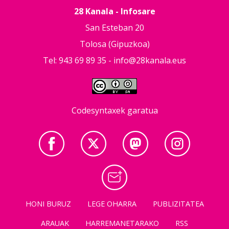
28 Kanala - Infosare
San Esteban 20
Tolosa (Gipuzkoa)
Tel: 943 69 89 35 -
info@28kanala.eus
Codesyntaxek garatua
HONI BURUZ
LEGE OHARRA
PUBLIZITATEA
ARAUAK
HARREMANETARAKO
RSS