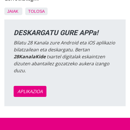
JAIAK
TOLOSA
DESKARGATU GURE APPa!
Bilatu 28 Kanala zure Android eta iOS aplikazio
bilatzailean eta deskargatu. Bertan
28KanalaKide
txartel digitalak eskaintzen
dizuten abantailez gozatzeko aukera izango
duzu.
APLIKAZIOA