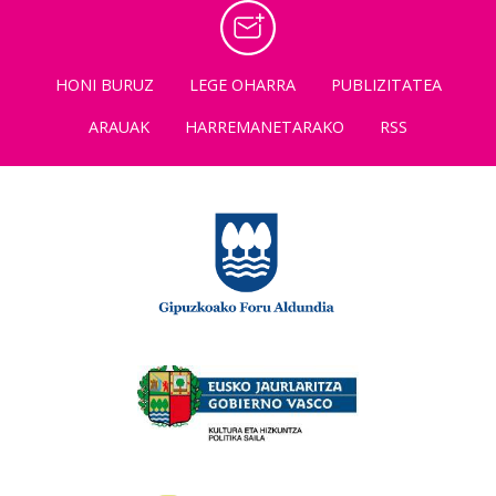
HONI BURUZ
LEGE OHARRA
PUBLIZITATEA
ARAUAK
HARREMANETARAKO
RSS