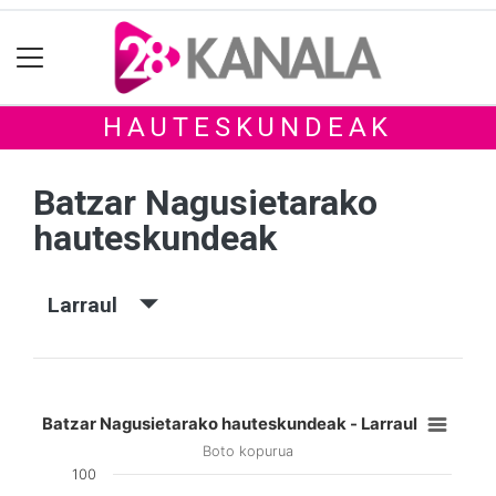
HAUTESKUNDEAK
Batzar Nagusietarako
hauteskundeak
Larraul
Batzar Nagusietarako hauteskundeak - Larraul
Boto kopurua
100