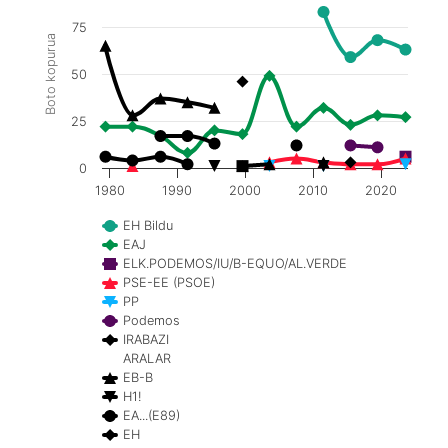
75
Boto kopurua
50
25
0
1980
1990
2000
2010
2020
EH Bildu
EAJ
ELK.PODEMOS/IU/B-EQUO/AL.VERDE
PSE-EE (PSOE)
PP
Podemos
IRABAZI
ARALAR
EB-B
H1!
EA...(E89)
EH