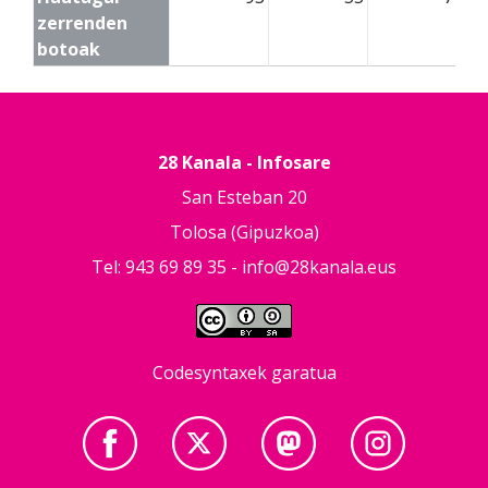
zerrenden
botoak
28 Kanala - Infosare
San Esteban 20
Tolosa (Gipuzkoa)
Tel: 943 69 89 35 -
info@28kanala.eus
Codesyntaxek garatua