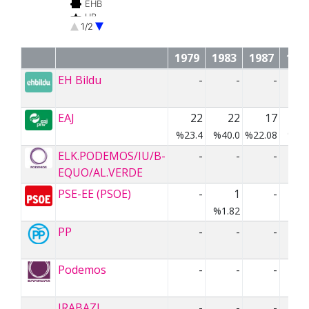
EHB
HB
1/2
EKA
EE
1979
1983
1987
199
EH Bildu
-
-
-
EAJ
22
22
17
%23.4
%40.0
%22.08
%12
ELK.PODEMOS/IU/B-
-
-
-
EQUO/AL.VERDE
PSE-EE (PSOE)
-
1
-
%1.82
PP
-
-
-
Podemos
-
-
-
IRABAZI
-
-
-