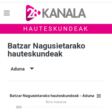
HAUTESKUNDEAK
Batzar Nagusietarako
hauteskundeak
Aduna
Batzar Nagusietarako hauteskundeak - Aduna
Boto kopurua
300