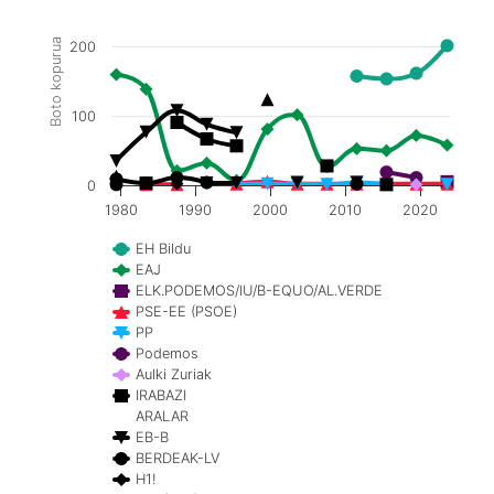
Boto kopurua
200
100
0
1980
1990
2000
2010
2020
EH Bildu
EAJ
ELK.PODEMOS/IU/B-EQUO/AL.VERDE
PSE-EE (PSOE)
PP
Podemos
Aulki Zuriak
IRABAZI
ARALAR
EB-B
BERDEAK-LV
H1!