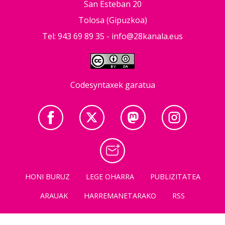
San Esteban 20
Tolosa (Gipuzkoa)
Tel: 943 69 89 35 -
info@28kanala.eus
Codesyntaxek garatua
HONI BURUZ
LEGE OHARRA
PUBLIZITATEA
ARAUAK
HARREMANETARAKO
RSS