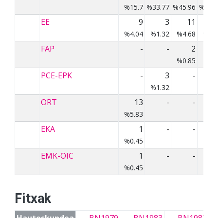
%15.7
%33.77
%45.96
%45.
EE
9
3
11
%4.04
%1.32
%4.68
%2.
FAP
-
-
2
%0.85
PCE-EPK
-
3
-
%1.32
ORT
13
-
-
%5.83
EKA
1
-
-
%0.45
EMK-OIC
1
-
-
%0.45
Fitxak
Hauteskundea
BN1979
BN1983
BN1987