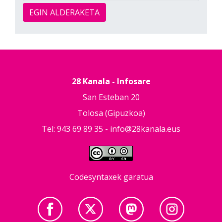
EGIN ALDERAKETA
28 Kanala - Infosare
San Esteban 20
Tolosa (Gipuzkoa)
Tel: 943 69 89 35 -
info@28kanala.eus
Codesyntaxek garatua