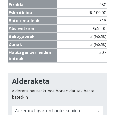
Errolda
950
Eskrutinioa
% 100,00
Boto-emaileak
513
Abstentzioa
%46,00
Baliogabeak
3
(%0,58)
Zuriak
3
(%0,58)
Hautagai-zerrenden
507
botoak
Alderaketa
Alderatu hauteskunde honen datuak beste
batetkin