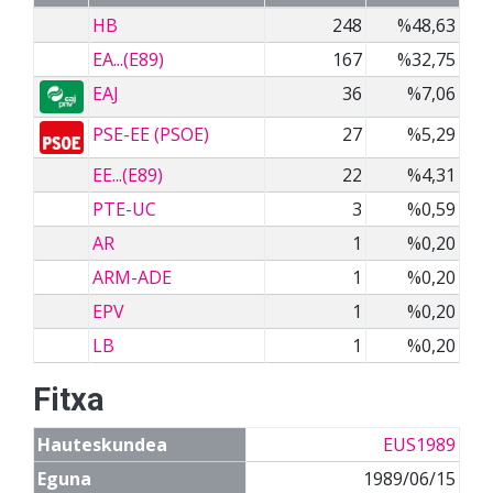
HB
248
%48,63
EA...(E89)
167
%32,75
EAJ
36
%7,06
PSE-EE (PSOE)
27
%5,29
EE...(E89)
22
%4,31
PTE-UC
3
%0,59
AR
1
%0,20
ARM-ADE
1
%0,20
EPV
1
%0,20
LB
1
%0,20
Fitxa
Hauteskundea
EUS1989
Eguna
1989/06/15