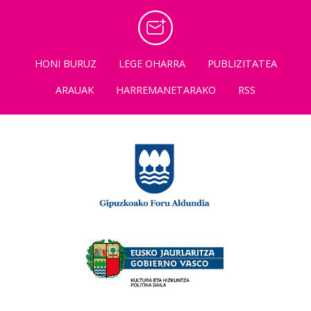
HONI BURUZ
LEGE OHARRA
PUBLIZITATEA
ARAUAK
HARREMANETARAKO
RSS