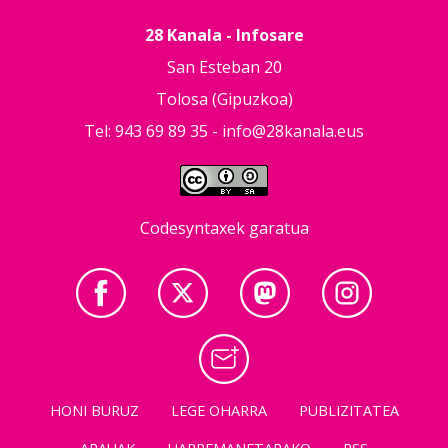
28 Kanala - Infosare
San Esteban 20
Tolosa (Gipuzkoa)
Tel: 943 69 89 35 -
info@28kanala.eus
Codesyntaxek garatua
HONI BURUZ
LEGE OHARRA
PUBLIZITATEA