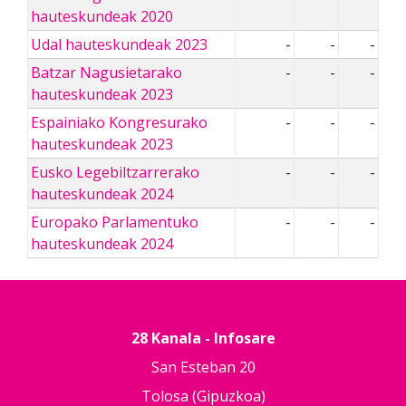
hauteskundeak 2020
Udal hauteskundeak 2023
-
-
-
Batzar Nagusietarako
-
-
-
hauteskundeak 2023
Espainiako Kongresurako
-
-
-
hauteskundeak 2023
Eusko Legebiltzarrerako
-
-
-
hauteskundeak 2024
Europako Parlamentuko
-
-
-
hauteskundeak 2024
28 Kanala - Infosare
San Esteban 20
Tolosa (Gipuzkoa)