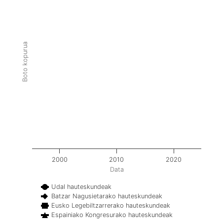
Boto kopurua
2000
2010
2020
Data
Udal hauteskundeak
Batzar Nagusietarako hauteskundeak
Eusko Legebiltzarrerako hauteskundeak
Espainiako Kongresurako hauteskundeak