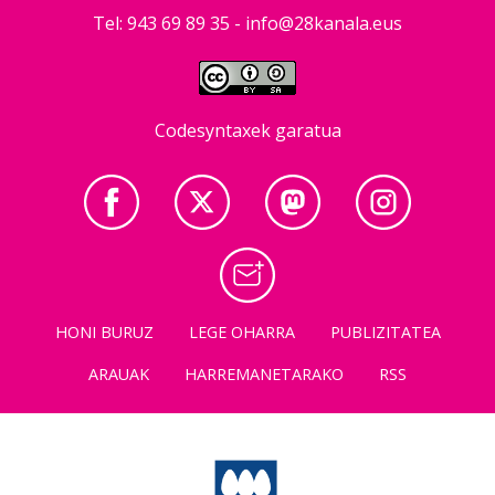
Tel: 943 69 89 35 -
info@28kanala.eus
Codesyntaxek garatua
HONI BURUZ
LEGE OHARRA
PUBLIZITATEA
ARAUAK
HARREMANETARAKO
RSS