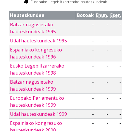
Europako Legebiltzarrerako hauteskundeak
Hauteskundea
Botoak
Ehun.
Eser.
Batzar nagusietako
-
-
-
hauteskundeak 1995
Udal hauteskundeak 1995
-
-
-
Espainiako kongresuko
-
-
-
hauteskundeak 1996
Eusko Legebiltzarrerako
-
-
-
hauteskundeak 1998
Batzar nagusietako
-
-
-
hauteskundeak 1999
Europako Parlamentuko
-
-
-
hauteskundeak 1999
Udal hauteskundeak 1999
-
-
-
Espainiako kongresuko
-
-
-
hauteskundeak 2000