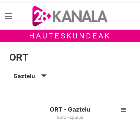
HAUTESKUNDEAK
ORT
Gaztelu
ORT - Gaztelu
Boto kopurua