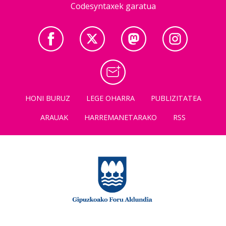
Codesyntaxek garatua
HONI BURUZ
LEGE OHARRA
PUBLIZITATEA
ARAUAK
HARREMANETARAKO
RSS