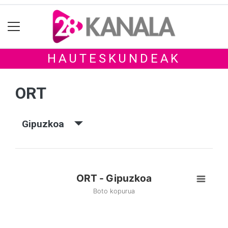
HAUTESKUNDEAK
ORT
Gipuzkoa
ORT - Gipuzkoa
Boto kopurua