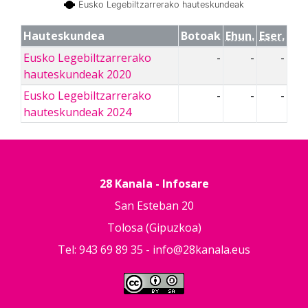
Eusko Legebiltzarrerako hauteskundeak
Hauteskundea
Botoak
Ehun.
Eser.
Eusko Legebiltzarrerako
-
-
-
hauteskundeak 2020
Eusko Legebiltzarrerako
-
-
-
hauteskundeak 2024
28 Kanala - Infosare
San Esteban 20
Tolosa (Gipuzkoa)
Tel: 943 69 89 35 -
info@28kanala.eus