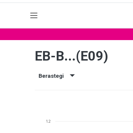
EB-B...(E09)
Berastegi
1.2