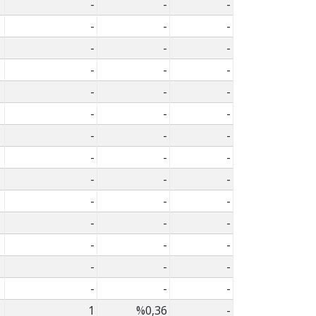
-
-
-
-
-
-
-
-
-
-
-
-
-
-
-
-
-
-
-
-
-
-
-
-
-
-
-
-
-
-
-
-
-
-
-
-
-
-
-
-
-
-
1
%0,36
-