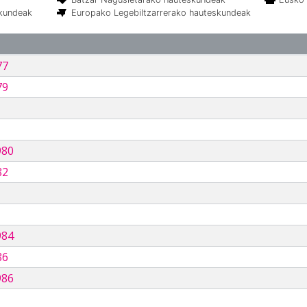
skundeak
Europako Legebiltzarrerako hauteskundeak
77
79
980
82
984
86
986