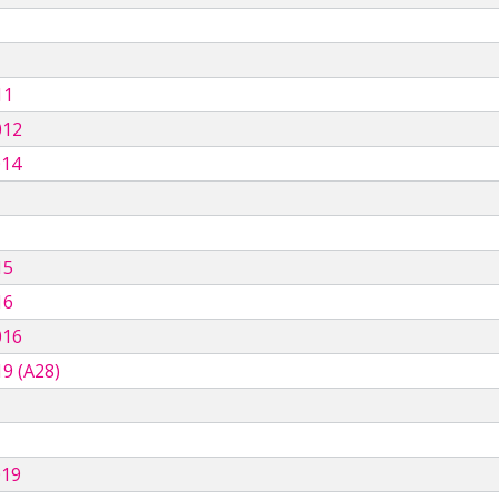
11
012
014
15
16
016
9 (A28)
019