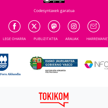
Codesyntaxek garatua
LEGE OHARRA
PUBLIZITATEA
ARAUAK
HARREMANE