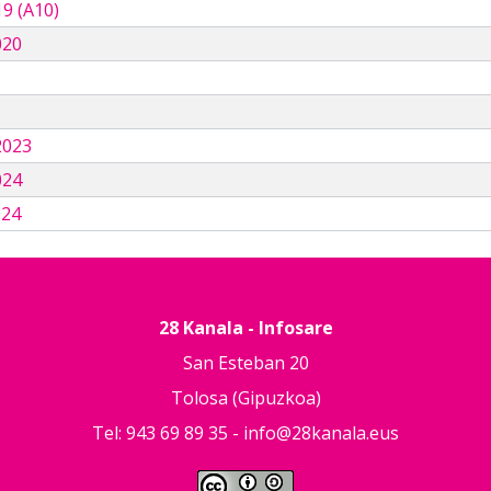
9 (A10)
020
3
2023
024
024
28 Kanala - Infosare
San Esteban 20
Tolosa (Gipuzkoa)
Tel: 943 69 89 35 -
info@28kanala.eus