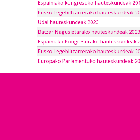
Espainiako kongresuko hauteskundeak 201
Eusko Legebiltzarrerako hauteskundeak 2
Udal hauteskundeak 2023
Batzar Nagusietarako hauteskundeak 202
Espainiako Kongresurako hauteskundeak 
Eusko Legebiltzarrerako hauteskundeak 2
Europako Parlamentuko hauteskundeak 2