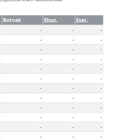
Botoak
Ehun.
Eser.
-
-
-
-
-
-
-
-
-
-
-
-
-
-
-
-
-
-
-
-
-
-
-
-
-
-
-
-
-
-
-
-
-
-
-
-