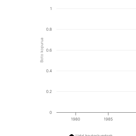
1
0.8
Boto kopurua
0.6
0.4
0.2
0
1980
1985
Udal hauteskundeak