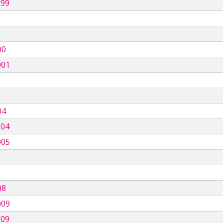
999
00
001
04
004
005
08
009
009