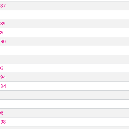
987
989
89
990
93
994
994
96
998