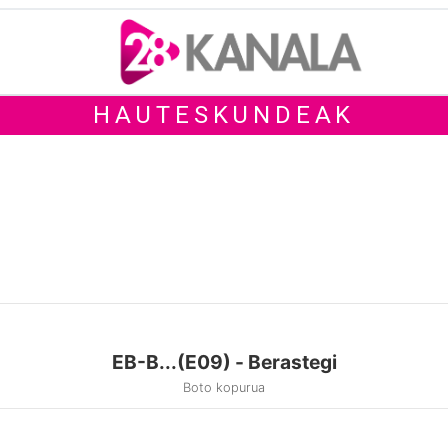
HAUTESKUNDEAK
EB-B...(E09) - Berastegi
Boto kopurua