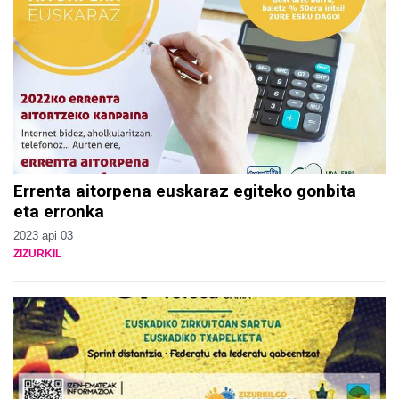
Errenta aitorpena euskaraz egiteko gonbita
eta erronka
2023 api 03
ZIZURKIL