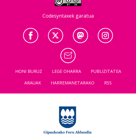
Codesyntaxek garatua
HONI BURUZ
LEGE OHARRA
PUBLIZITATEA
ARAUAK
HARREMANETARAKO
RSS