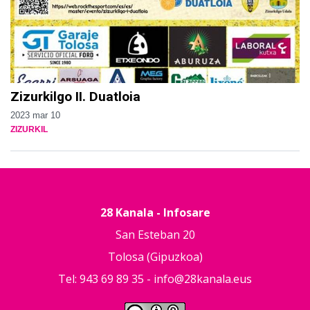
Zizurkilgo II. Duatloia
2023 mar 10
ZIZURKIL
28 Kanala - Infosare
San Esteban 20
Tolosa (Gipuzkoa)
Tel: 943 69 89 35 -
info@28kanala.eus