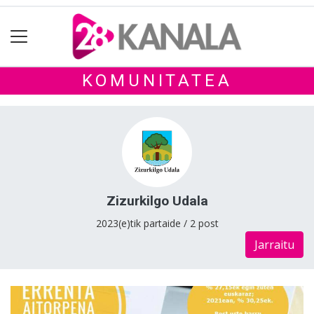
KOMUNITATEA
Zizurkilgo Udala
2023(e)tik partaide / 2 post
Jarraitu