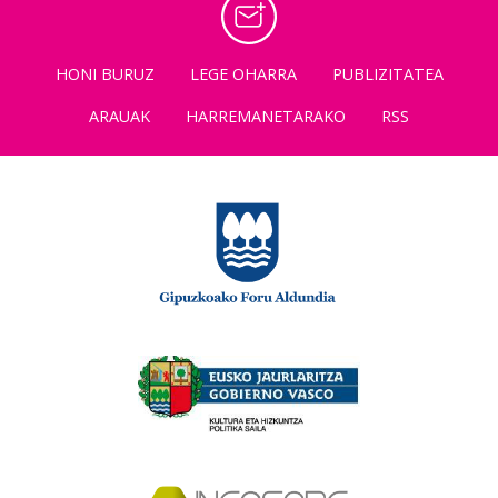
HONI BURUZ
LEGE OHARRA
PUBLIZITATEA
ARAUAK
HARREMANETARAKO
RSS