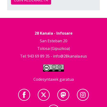
28 Kanala - Infosare
San Esteban 20
Tolosa (Gipuzkoa)
Tel: 943 69 89 35 -
info@28kanala.eus
Codesyntaxek garatua