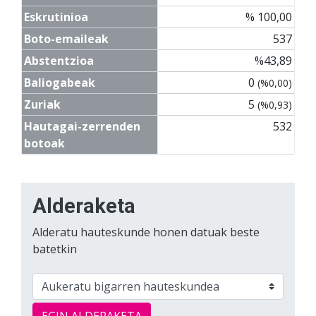
Eskrutinioa
% 100,00
Boto-emaileak
537
Abstentzioa
%43,89
Baliogabeak
0
(%0,00)
Zuriak
5
(%0,93)
Hautagai-zerrenden
532
botoak
Alderaketa
Alderatu hauteskunde honen datuak beste
batetkin
EGIN ALDERAKETA