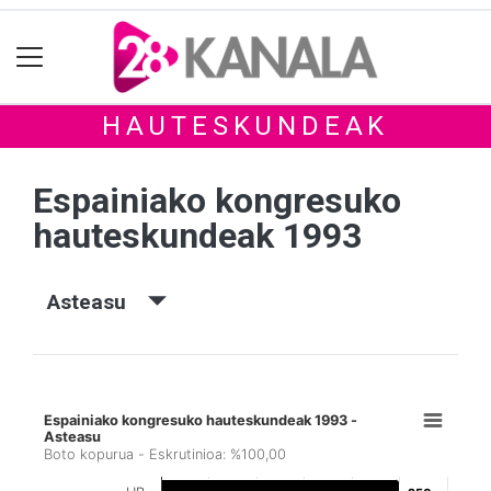
HAUTESKUNDEAK
Espainiako kongresuko
hauteskundeak 1993
Asteasu
Espainiako kongresuko hauteskundeak 1993 -
Asteasu
Boto kopurua - Eskrutinioa: %100,00