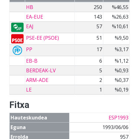
HB
250
%46,55
EA-EUE
143
%26,63
EAJ
57
%10,61
PSE-EE (PSOE)
51
%9,50
PP
17
%3,17
EB-B
6
%1,12
BERDEAK-LV
5
%0,93
ARM-ADE
2
%0,37
LE
1
%0,19
Fitxa
Hauteskundea
ESP1993
Eguna
1993/06/06
Errolda
957