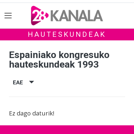
HAUTESKUNDEAK
Espainiako kongresuko
hauteskundeak 1993
EAE
Ez dago daturik!