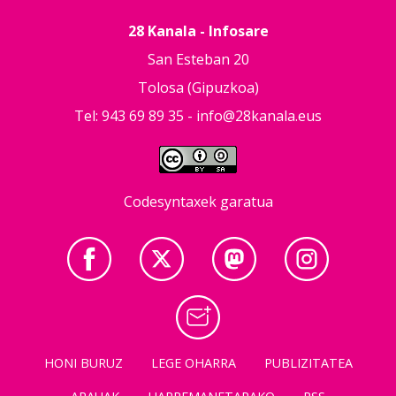
28 Kanala - Infosare
San Esteban 20
Tolosa (Gipuzkoa)
Tel: 943 69 89 35 -
info@28kanala.eus
Codesyntaxek garatua
HONI BURUZ
LEGE OHARRA
PUBLIZITATEA