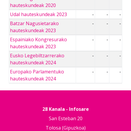
hauteskundeak 2020
Udal hauteskundeak 2023
-
-
-
Batzar Nagusietarako
-
-
-
hauteskundeak 2023
Espainiako Kongresurako
-
-
-
hauteskundeak 2023
Eusko Legebiltzarrerako
-
-
-
hauteskundeak 2024
Europako Parlamentuko
-
-
-
hauteskundeak 2024
28 Kanala - Infosare
San Esteban 20
Tolosa (Gipuzkoa)