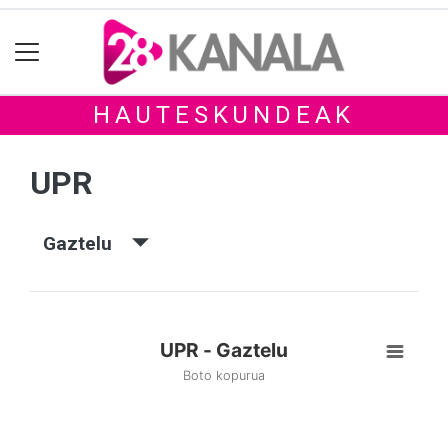
HAUTESKUNDEAK
UPR
Gaztelu
UPR - Gaztelu
Boto kopurua