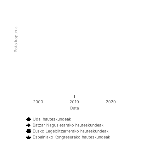
Boto kopurua
2000
2010
2020
Data
Udal hauteskundeak
Batzar Nagusietarako hauteskundeak
Eusko Legebiltzarrerako hauteskundeak
Espainiako Kongresurako hauteskundeak