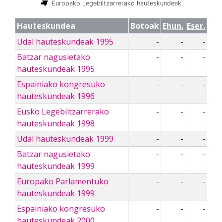
Europako Legebiltzarrerako hauteskundeak
Hauteskundea
Botoak
Ehun.
Eser.
Udal hauteskundeak 1995
-
-
-
Batzar nagusietako
-
-
-
hauteskundeak 1995
Espainiako kongresuko
-
-
-
hauteskundeak 1996
Eusko Legebiltzarrerako
-
-
-
hauteskundeak 1998
Udal hauteskundeak 1999
-
-
-
Batzar nagusietako
-
-
-
hauteskundeak 1999
Europako Parlamentuko
-
-
-
hauteskundeak 1999
Espainiako kongresuko
-
-
-
hauteskundeak 2000