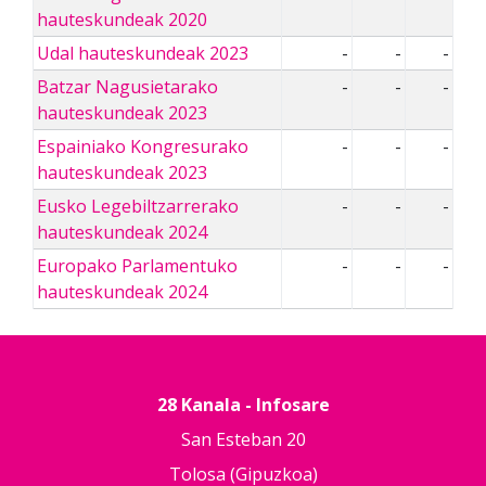
hauteskundeak 2020
Udal hauteskundeak 2023
-
-
-
Batzar Nagusietarako
-
-
-
hauteskundeak 2023
Espainiako Kongresurako
-
-
-
hauteskundeak 2023
Eusko Legebiltzarrerako
-
-
-
hauteskundeak 2024
Europako Parlamentuko
-
-
-
hauteskundeak 2024
28 Kanala - Infosare
San Esteban 20
Tolosa (Gipuzkoa)