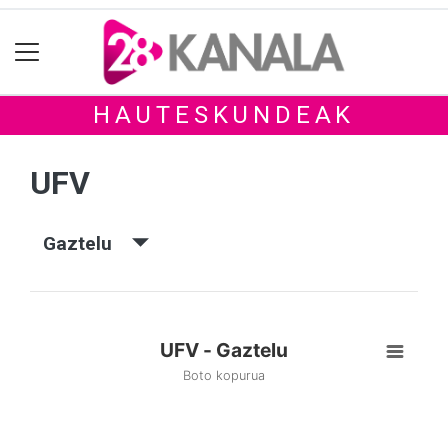
HAUTESKUNDEAK
UFV
Gaztelu
UFV - Gaztelu
Boto kopurua