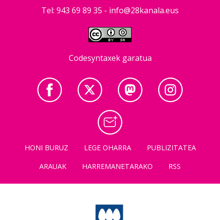
Tel: 943 69 89 35 -
info@28kanala.eus
Codesyntaxek garatua
HONI BURUZ
LEGE OHARRA
PUBLIZITATEA
ARAUAK
HARREMANETARAKO
RSS