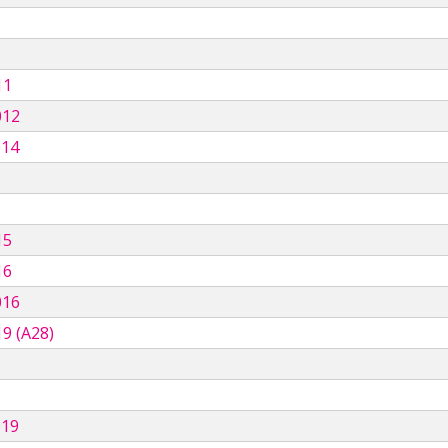
11
012
014
15
16
016
9 (A28)
019