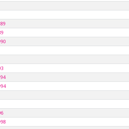
989
89
990
93
994
994
96
998