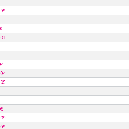
999
00
001
04
004
005
08
009
009