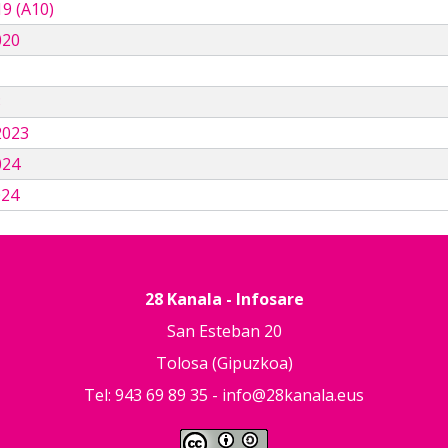
9 (A10)
020
3
2023
024
024
28 Kanala - Infosare
San Esteban 20
Tolosa (Gipuzkoa)
Tel: 943 69 89 35 -
info@28kanala.eus