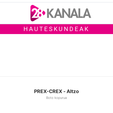
HAUTESKUNDEAK
PREX-CREX - Altzo
Boto kopurua