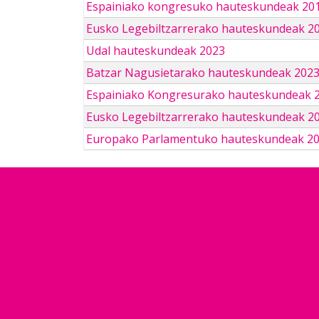
Espainiako kongresuko hauteskundeak 201
Eusko Legebiltzarrerako hauteskundeak 2
Udal hauteskundeak 2023
Batzar Nagusietarako hauteskundeak 202
Espainiako Kongresurako hauteskundeak 
Eusko Legebiltzarrerako hauteskundeak 2
Europako Parlamentuko hauteskundeak 2