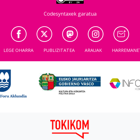
Codesyntaxek garatua
LEGE OHARRA
PUBLIZITATEA
ARAUAK
HARREMANE