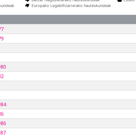
skundeak
Europako Legebiltzarrerako hauteskundeak
77
79
980
82
984
86
986
987