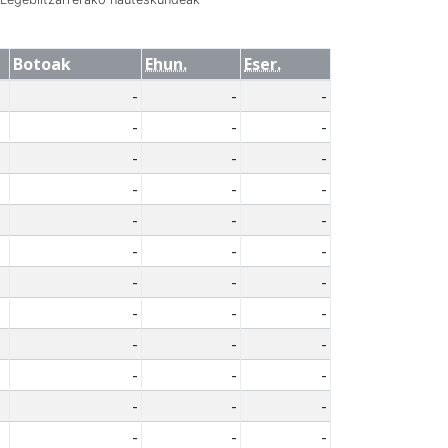
Botoak
Ehun.
Eser.
-
-
-
-
-
-
-
-
-
-
-
-
-
-
-
-
-
-
-
-
-
-
-
-
-
-
-
-
-
-
-
-
-
-
-
-