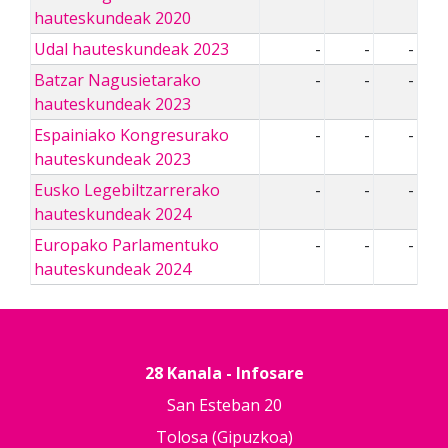
hauteskundeak 2020
Udal hauteskundeak 2023
-
-
-
Batzar Nagusietarako
-
-
-
hauteskundeak 2023
Espainiako Kongresurako
-
-
-
hauteskundeak 2023
Eusko Legebiltzarrerako
-
-
-
hauteskundeak 2024
Europako Parlamentuko
-
-
-
hauteskundeak 2024
28 Kanala - Infosare
San Esteban 20
Tolosa (Gipuzkoa)