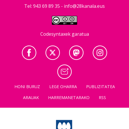
Tel: 943 69 89 35 -
info@28kanala.eus
Codesyntaxek garatua
HONI BURUZ
LEGE OHARRA
PUBLIZITATEA
ARAUAK
HARREMANETARAKO
RSS