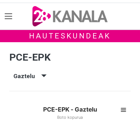
HAUTESKUNDEAK
PCE-EPK
Gaztelu
PCE-EPK - Gaztelu
Boto kopurua