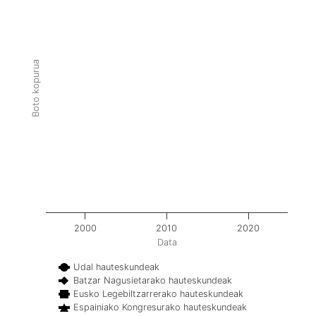
Boto kopurua
2000
2010
2020
Data
Udal hauteskundeak
Batzar Nagusietarako hauteskundeak
Eusko Legebiltzarrerako hauteskundeak
Espainiako Kongresurako hauteskundeak