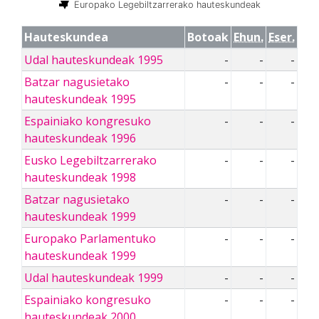
Europako Legebiltzarrerako hauteskundeak
Hauteskundea
Botoak
Ehun.
Eser.
Udal hauteskundeak 1995
-
-
-
Batzar nagusietako
-
-
-
hauteskundeak 1995
Espainiako kongresuko
-
-
-
hauteskundeak 1996
Eusko Legebiltzarrerako
-
-
-
hauteskundeak 1998
Batzar nagusietako
-
-
-
hauteskundeak 1999
Europako Parlamentuko
-
-
-
hauteskundeak 1999
Udal hauteskundeak 1999
-
-
-
Espainiako kongresuko
-
-
-
hauteskundeak 2000