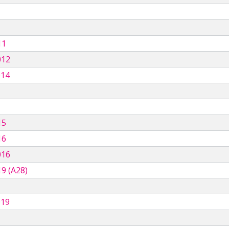
11
012
014
15
16
016
9 (A28)
019