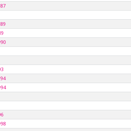
987
989
89
990
93
994
994
96
998