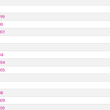
999
00
001
04
004
005
08
009
009