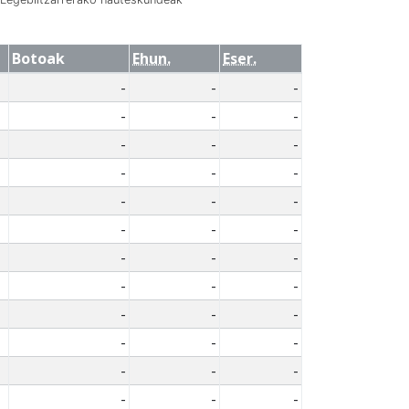
Botoak
Ehun.
Eser.
-
-
-
-
-
-
-
-
-
-
-
-
-
-
-
-
-
-
-
-
-
-
-
-
-
-
-
-
-
-
-
-
-
-
-
-