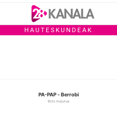
HAUTESKUNDEAK
PA-PAP - Berrobi
Boto kopurua