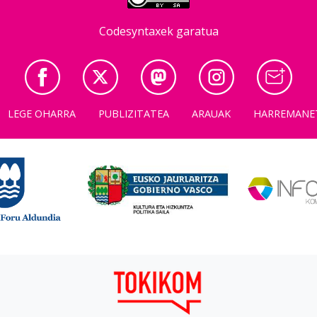
Codesyntaxek garatua
LEGE OHARRA
PUBLIZITATEA
ARAUAK
HARREMANE