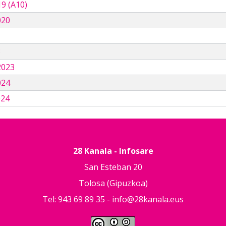
9 (A10)
020
3
2023
024
024
28 Kanala - Infosare
San Esteban 20
Tolosa (Gipuzkoa)
Tel: 943 69 89 35 -
info@28kanala.eus