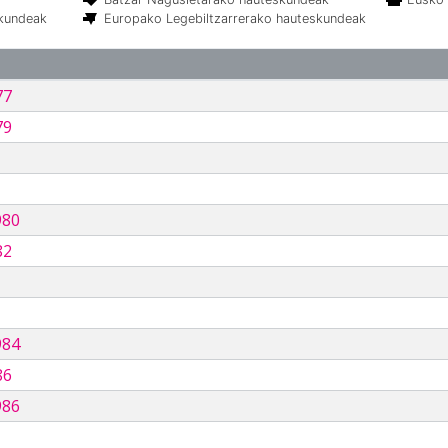
skundeak
Europako Legebiltzarrerako hauteskundeak
77
79
980
82
984
86
986