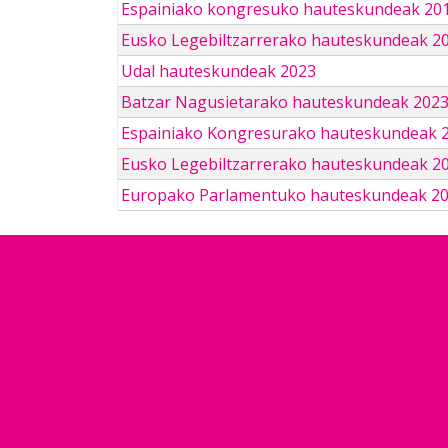
Espainiako kongresuko hauteskundeak 201
Eusko Legebiltzarrerako hauteskundeak 2
Udal hauteskundeak 2023
Batzar Nagusietarako hauteskundeak 202
Espainiako Kongresurako hauteskundeak 
Eusko Legebiltzarrerako hauteskundeak 2
Europako Parlamentuko hauteskundeak 2