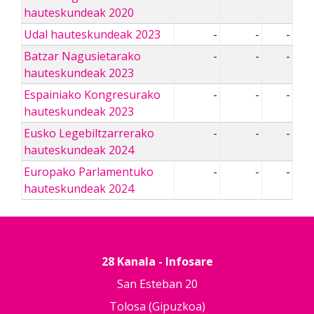
hauteskundeak 2020
Udal hauteskundeak 2023
-
-
-
Batzar Nagusietarako
-
-
-
hauteskundeak 2023
Espainiako Kongresurako
-
-
-
hauteskundeak 2023
Eusko Legebiltzarrerako
-
-
-
hauteskundeak 2024
Europako Parlamentuko
-
-
-
hauteskundeak 2024
28 Kanala - Infosare
San Esteban 20
Tolosa (Gipuzkoa)