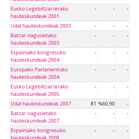
Eusko Legebiltzarrerako
-
-
-
hauteskundeak 2001
Udal hauteskundeak 2003
-
-
-
Batzar nagusietako
-
-
-
hauteskundeak 2003
Espainiako kongresuko
-
-
-
hauteskundeak 2004
Europako Parlamentuko
-
-
-
hauteskundeak 2004
Eusko Legebiltzarrerako
-
-
-
hauteskundeak 2005
Udal hauteskundeak 2007
81
%60,90
-
Batzar nagusietako
-
-
-
hauteskundeak 2007
Espainiako kongresuko
-
-
-
hauteskundeak 2008