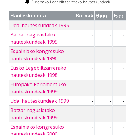
Europako Legebiltzarrerako hauteskundeak
Hauteskundea
Botoak
Ehun.
Eser.
Udal hauteskundeak 1995
-
-
-
Batzar nagusietako
-
-
-
hauteskundeak 1995
Espainiako kongresuko
-
-
-
hauteskundeak 1996
Eusko Legebiltzarrerako
-
-
-
hauteskundeak 1998
Europako Parlamentuko
-
-
-
hauteskundeak 1999
Udal hauteskundeak 1999
-
-
-
Batzar nagusietako
-
-
-
hauteskundeak 1999
Espainiako kongresuko
-
-
-
hauteskundeak 2000