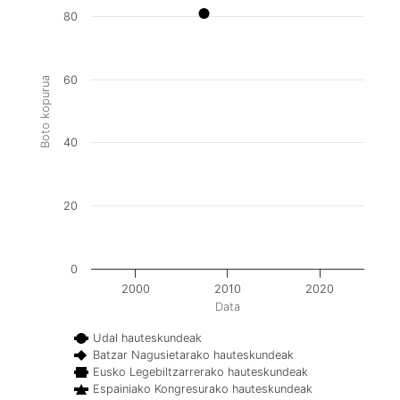
80
60
Boto kopurua
40
20
0
2000
2010
2020
Data
Udal hauteskundeak
Batzar Nagusietarako hauteskundeak
Eusko Legebiltzarrerako hauteskundeak
Espainiako Kongresurako hauteskundeak