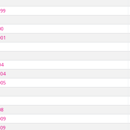
999
00
001
04
004
005
08
009
009