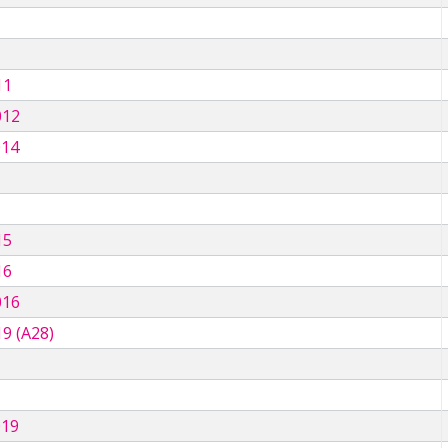
11
012
014
15
16
016
9 (A28)
019