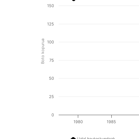
150
125
Boto kopurua
100
75
50
25
0
1980
1985
Udal hauteskundeak