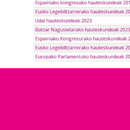
Espainiako kongresuko hauteskundeak 201
Eusko Legebiltzarrerako hauteskundeak 2
Udal hauteskundeak 2023
Batzar Nagusietarako hauteskundeak 202
Espainiako Kongresurako hauteskundeak 
Eusko Legebiltzarrerako hauteskundeak 2
Europako Parlamentuko hauteskundeak 2