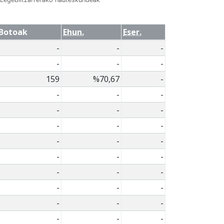
Botoak
Ehun.
Eser.
-
-
-
-
-
-
159
%70,67
-
-
-
-
-
-
-
-
-
-
-
-
-
-
-
-
-
-
-
-
-
-
-
-
-
-
-
-