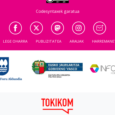
Codesyntaxek garatua
LEGE OHARRA
PUBLIZITATEA
ARAUAK
HARREMANE