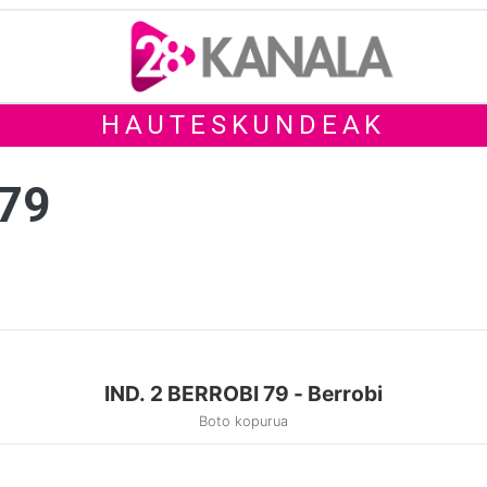
HAUTESKUNDEAK
 79
IND. 2 BERROBI 79 - Berrobi
Boto kopurua