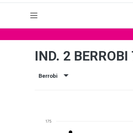
IND. 2 BERROBI
Berrobi
175