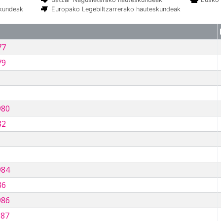
skundeak
Europako Legebiltzarrerako hauteskundeak
77
79
980
82
984
86
986
987