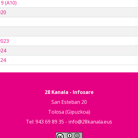
9 (A10)
020
3
2023
024
024
28 Kanala - Infosare
San Esteban 20
Tolosa (Gipuzkoa)
Tel: 943 69 89 35 -
info@28kanala.eus