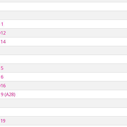
11
012
014
15
16
016
9 (A28)
019