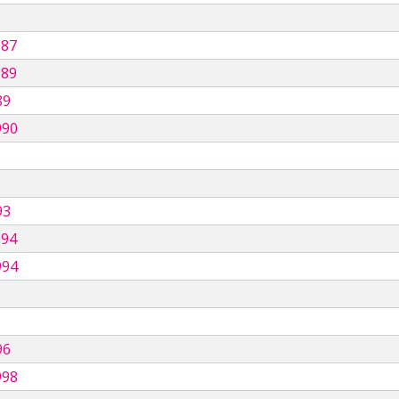
987
989
89
990
93
994
994
96
998