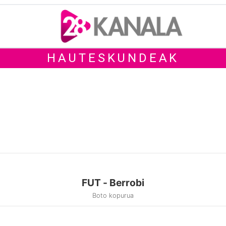
HAUTESKUNDEAK
FUT - Berrobi
Boto kopurua