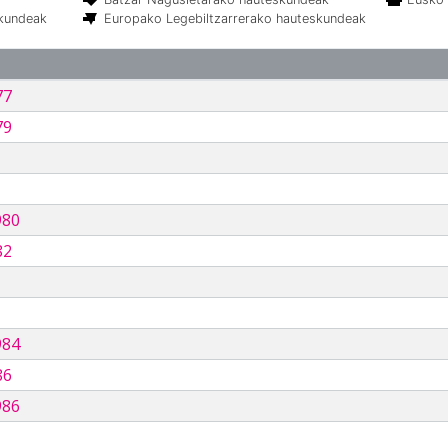
skundeak
Europako Legebiltzarrerako hauteskundeak
77
79
980
82
984
86
986