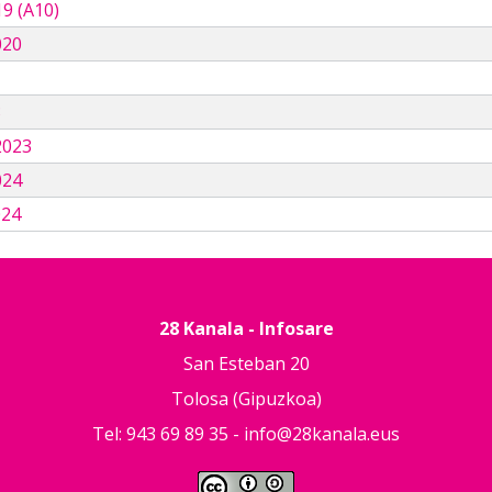
9 (A10)
020
3
2023
024
024
28 Kanala - Infosare
San Esteban 20
Tolosa (Gipuzkoa)
Tel: 943 69 89 35 -
info@28kanala.eus