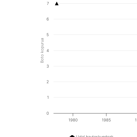
7
6
5
Boto kopurua
4
3
2
1
0
1980
1985
Udal hauteskundeak