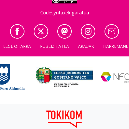
Codesyntaxek garatua
LEGE OHARRA
PUBLIZITATEA
ARAUAK
HARREMANE