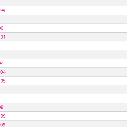
999
00
001
04
004
005
08
009
009