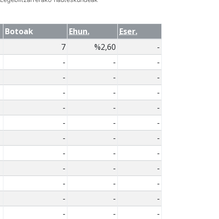
Botoak
Ehun.
Eser.
7
%2,60
-
-
-
-
-
-
-
-
-
-
-
-
-
-
-
-
-
-
-
-
-
-
-
-
-
-
-
-
-
-
-
-
-
-