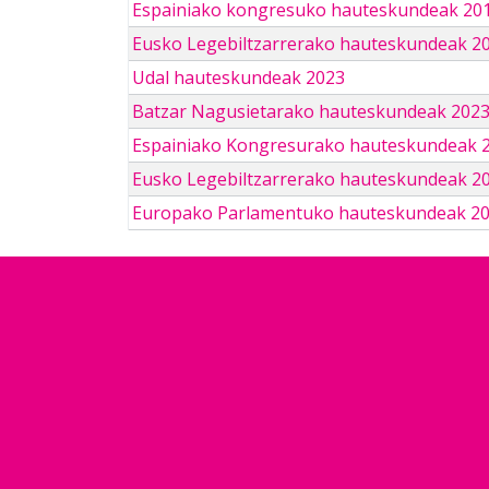
Espainiako kongresuko hauteskundeak 201
Eusko Legebiltzarrerako hauteskundeak 2
Udal hauteskundeak 2023
Batzar Nagusietarako hauteskundeak 202
Espainiako Kongresurako hauteskundeak 
Eusko Legebiltzarrerako hauteskundeak 2
Europako Parlamentuko hauteskundeak 2