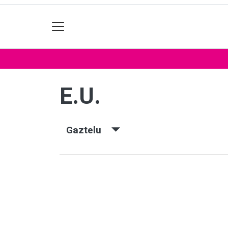
E.U.
Gaztelu