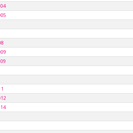
004
005
08
009
009
11
012
014