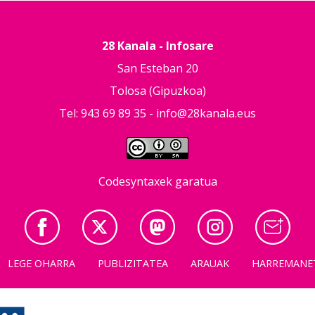
28 Kanala - Infosare
San Esteban 20
Tolosa (Gipuzkoa)
Tel: 943 69 89 35 -
info@28kanala.eus
Codesyntaxek garatua
LEGE OHARRA
PUBLIZITATEA
ARAUAK
HARREMANE