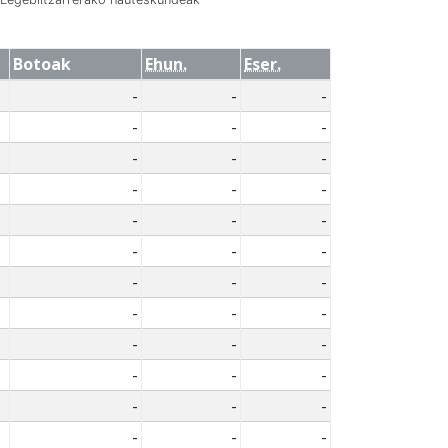
Botoak
Ehun.
Eser.
-
-
-
-
-
-
-
-
-
-
-
-
-
-
-
-
-
-
-
-
-
-
-
-
-
-
-
-
-
-
-
-
-
-
-
-