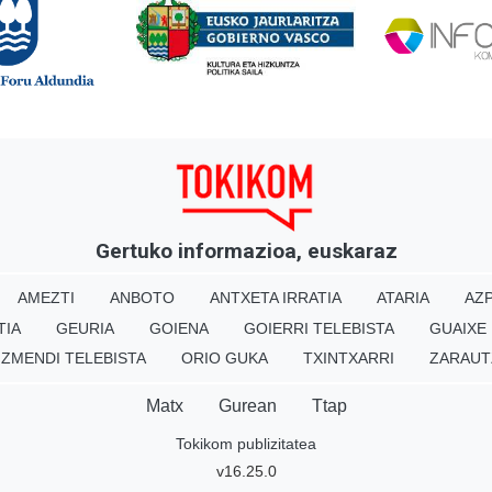
Gertuko informazioa, euskaraz
AMEZTI
ANBOTO
ANTXETA IRRATIA
ATARIA
AZP
TIA
GEURIA
GOIENA
GOIERRI TELEBISTA
GUAIXE
IZMENDI TELEBISTA
ORIO GUKA
TXINTXARRI
ZARAUT
Matx
Gurean
Ttap
Tokikom publizitatea
v16.25.0