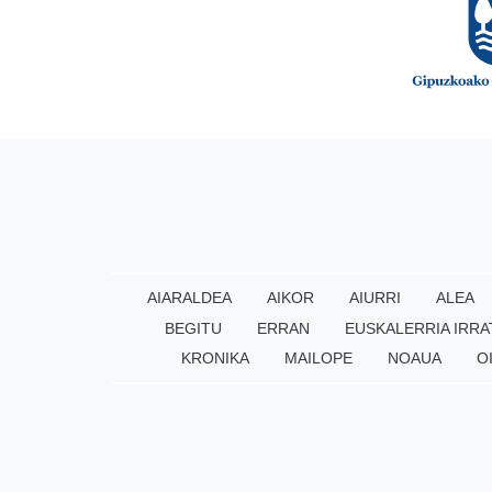
AIARALDEA
AIKOR
AIURRI
ALEA
BEGITU
ERRAN
EUSKALERRIA IRRA
KRONIKA
MAILOPE
NOAUA
O