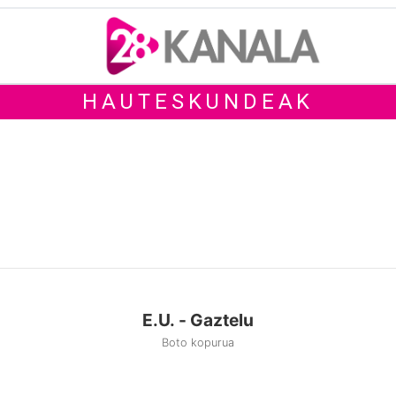
HAUTESKUNDEAK
E.U. - Gaztelu
Boto kopurua