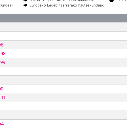
skundeak
Europako Legebiltzarrerako hauteskundeak
96
998
999
00
001
04