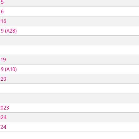
15
16
016
9 (A28)
019
9 (A10)
020
3
2023
024
024