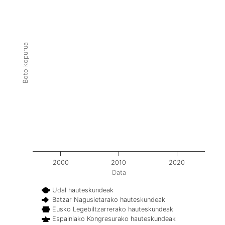
Boto kopurua
2000
2010
2020
Data
Udal hauteskundeak
Batzar Nagusietarako hauteskundeak
Eusko Legebiltzarrerako hauteskundeak
Espainiako Kongresurako hauteskundeak