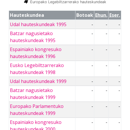
Europako Legebiltzarrerako hauteskundeak
Hauteskundea
Botoak
Ehun.
Eser.
Udal hauteskundeak 1995
-
-
-
Batzar nagusietako
-
-
-
hauteskundeak 1995
Espainiako kongresuko
-
-
-
hauteskundeak 1996
Eusko Legebiltzarrerako
-
-
-
hauteskundeak 1998
Udal hauteskundeak 1999
-
-
-
Batzar nagusietako
-
-
-
hauteskundeak 1999
Europako Parlamentuko
-
-
-
hauteskundeak 1999
Espainiako kongresuko
-
-
-
hauteskundeak 2000