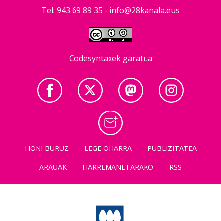
Tel: 943 69 89 35 -
info@28kanala.eus
Codesyntaxek garatua
HONI BURUZ
LEGE OHARRA
PUBLIZITATEA
ARAUAK
HARREMANETARAKO
RSS