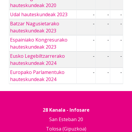
hauteskundeak 2020
Udal hauteskundeak 2023
-
-
-
Batzar Nagusietarako
-
-
-
hauteskundeak 2023
Espainiako Kongresurako
-
-
-
hauteskundeak 2023
Eusko Legebiltzarrerako
-
-
-
hauteskundeak 2024
Europako Parlamentuko
-
-
-
hauteskundeak 2024
28 Kanala - Infosare
San Esteban 20
Tolosa (Gipuzkoa)