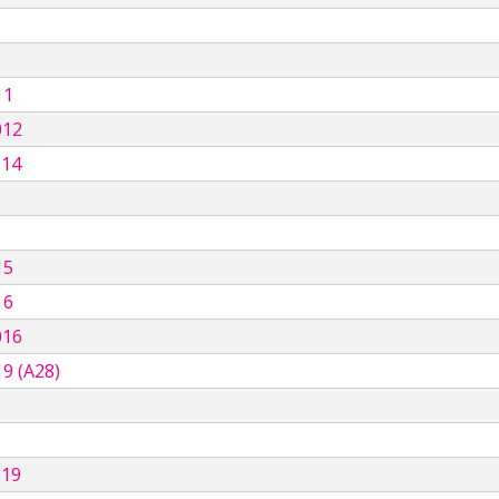
11
012
014
15
16
016
9 (A28)
019