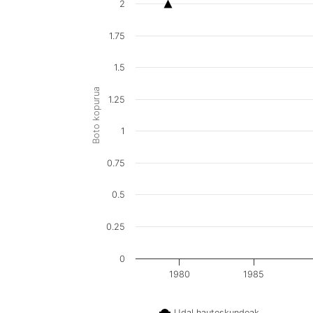
2
1.75
1.5
Boto kopurua
1.25
1
0.75
0.5
0.25
0
1980
1985
Udal hauteskundeak