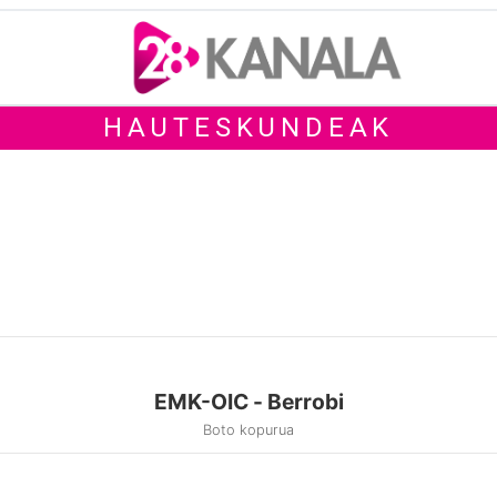
HAUTESKUNDEAK
EMK-OIC - Berrobi
Boto kopurua