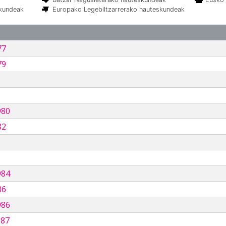
skundeak
Europako Legebiltzarrerako hauteskundeak
77
79
980
82
984
86
986
987