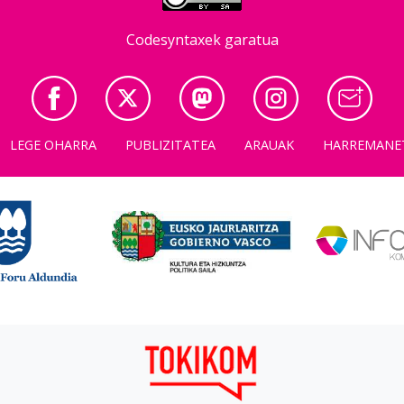
Codesyntaxek garatua
LEGE OHARRA
PUBLIZITATEA
ARAUAK
HARREMANE