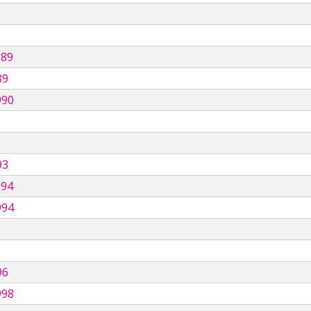
989
89
990
93
994
994
96
998