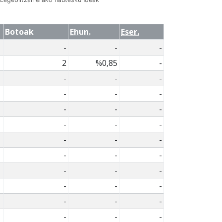
Botoak
Ehun.
Eser.
-
-
-
2
%0,85
-
-
-
-
-
-
-
-
-
-
-
-
-
-
-
-
-
-
-
-
-
-
-
-
-
-
-
-
-
-
-