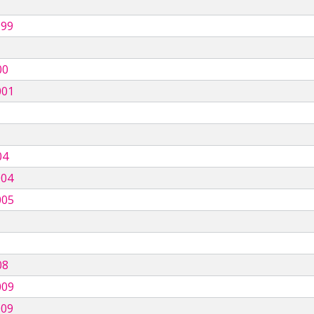
999
00
001
04
004
005
08
009
009