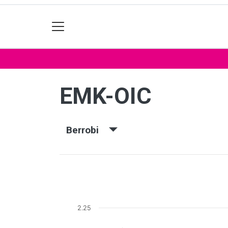
EMK-OIC
Berrobi
2.25