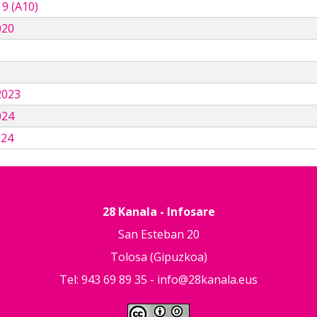
9 (A10)
020
3
2023
024
024
28 Kanala - Infosare
San Esteban 20
Tolosa (Gipuzkoa)
Tel: 943 69 89 35 -
info@28kanala.eus