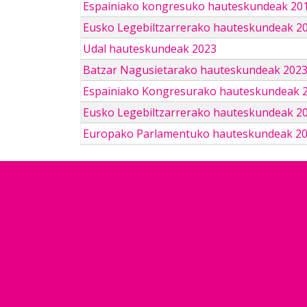
Espainiako kongresuko hauteskundeak 201
Eusko Legebiltzarrerako hauteskundeak 2
Udal hauteskundeak 2023
Batzar Nagusietarako hauteskundeak 202
Espainiako Kongresurako hauteskundeak 
Eusko Legebiltzarrerako hauteskundeak 2
Europako Parlamentuko hauteskundeak 2