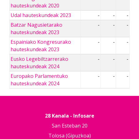
hauteskundeak 2020
Udal hauteskundeak 2023
-
-
-
Batzar Nagusietarako
-
-
-
hauteskundeak 2023
Espainiako Kongresurako
-
-
-
hauteskundeak 2023
Eusko Legebiltzarrerako
-
-
-
hauteskundeak 2024
Europako Parlamentuko
-
-
-
hauteskundeak 2024
28 Kanala - Infosare
San Esteban 20
Tolosa (Gipuzkoa)