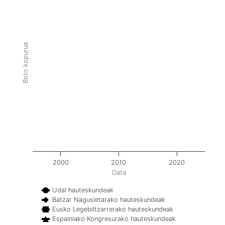
Boto kopurua
2000
2010
2020
Data
Udal hauteskundeak
Batzar Nagusietarako hauteskundeak
Eusko Legebiltzarrerako hauteskundeak
Espainiako Kongresurako hauteskundeak