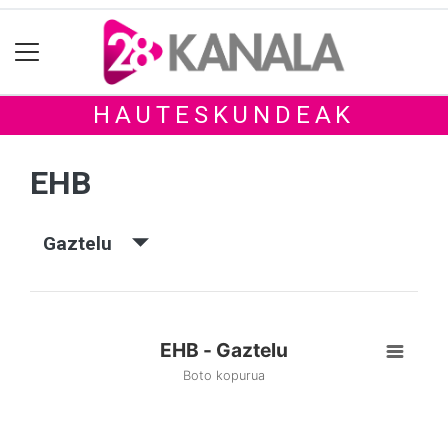
HAUTESKUNDEAK
EHB
Gaztelu
EHB - Gaztelu
Boto kopurua