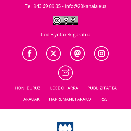
Tel: 943 69 89 35 -
info@28kanala.eus
Codesyntaxek garatua
HONI BURUZ
LEGE OHARRA
PUBLIZITATEA
ARAUAK
HARREMANETARAKO
RSS