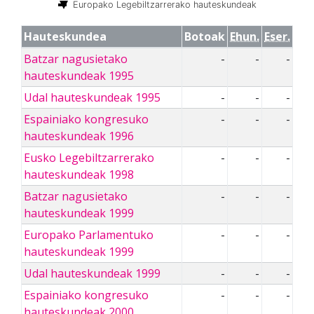
Europako Legebiltzarrerako hauteskundeak
Hauteskundea
Botoak
Ehun.
Eser.
Batzar nagusietako
-
-
-
hauteskundeak 1995
Udal hauteskundeak 1995
-
-
-
Espainiako kongresuko
-
-
-
hauteskundeak 1996
Eusko Legebiltzarrerako
-
-
-
hauteskundeak 1998
Batzar nagusietako
-
-
-
hauteskundeak 1999
Europako Parlamentuko
-
-
-
hauteskundeak 1999
Udal hauteskundeak 1999
-
-
-
Espainiako kongresuko
-
-
-
hauteskundeak 2000