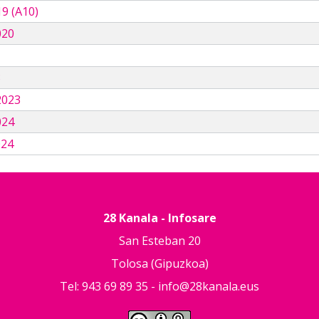
9 (A10)
020
3
2023
024
024
28 Kanala - Infosare
San Esteban 20
Tolosa (Gipuzkoa)
Tel: 943 69 89 35 -
info@28kanala.eus