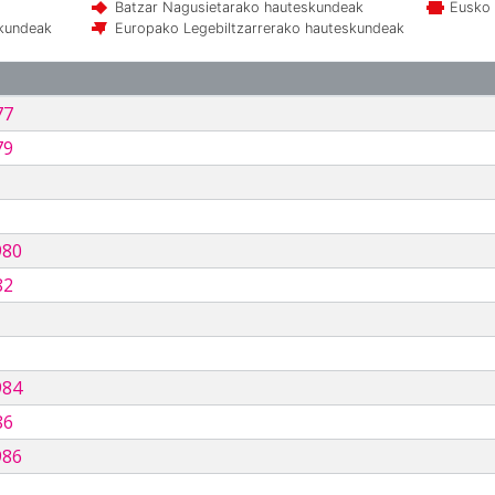
Batzar Nagusietarako hauteskundeak
Eusko 
skundeak
Europako Legebiltzarrerako hauteskundeak
77
79
980
82
984
86
986