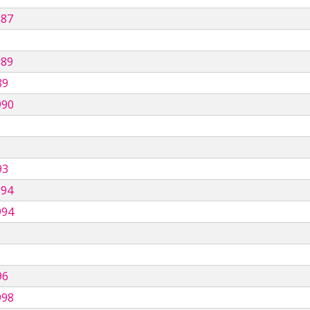
987
989
89
990
93
994
994
96
998