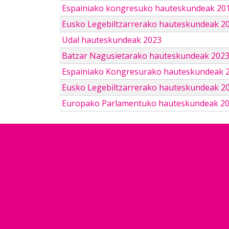
Espainiako kongresuko hauteskundeak 201
Eusko Legebiltzarrerako hauteskundeak 2
Udal hauteskundeak 2023
Batzar Nagusietarako hauteskundeak 202
Espainiako Kongresurako hauteskundeak 
Eusko Legebiltzarrerako hauteskundeak 2
Europako Parlamentuko hauteskundeak 2