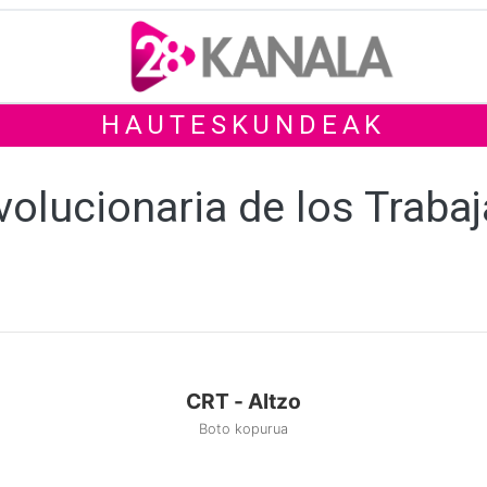
HAUTESKUNDEAK
volucionaria de los Traba
CRT - Altzo
Boto kopurua