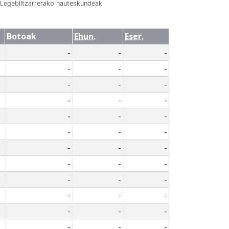
Legebiltzarrerako hauteskundeak
Botoak
Ehun.
Eser.
-
-
-
-
-
-
-
-
-
-
-
-
-
-
-
-
-
-
-
-
-
-
-
-
-
-
-
-
-
-
-
-
-
-
-
-