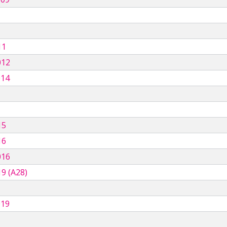
11
012
014
15
16
016
9 (A28)
019