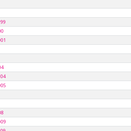
999
00
001
04
004
005
08
009
009