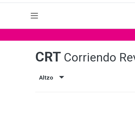
CRT
Corriendo Re
Altzo