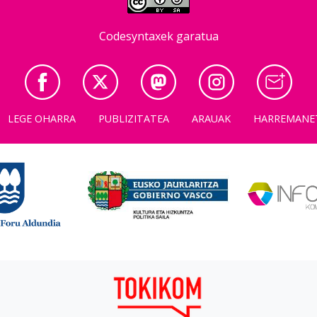
Codesyntaxek garatua
LEGE OHARRA
PUBLIZITATEA
ARAUAK
HARREMANE