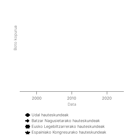
Boto kopurua
2000
2010
2020
Data
Udal hauteskundeak
Batzar Nagusietarako hauteskundeak
Eusko Legebiltzarrerako hauteskundeak
Espainiako Kongresurako hauteskundeak