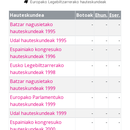
Europako Legebiltzarrerako hauteskundeak
Hauteskundea
Botoak
Ehun.
Eser.
Batzar nagusietako
-
-
-
hauteskundeak 1995
Udal hauteskundeak 1995
-
-
-
Espainiako kongresuko
-
-
-
hauteskundeak 1996
Eusko Legebiltzarrerako
-
-
-
hauteskundeak 1998
Batzar nagusietako
-
-
-
hauteskundeak 1999
Europako Parlamentuko
-
-
-
hauteskundeak 1999
Udal hauteskundeak 1999
-
-
-
Espainiako kongresuko
-
-
-
hauteskundeak 2000