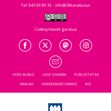
Tel: 943 69 89 35 -
info@28kanala.eus
Codesyntaxek garatua
HONI BURUZ
LEGE OHARRA
PUBLIZITATEA
ARAUAK
HARREMANETARAKO
RSS