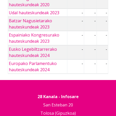
hauteskundeak 2020
Udal hauteskundeak 2023
-
-
-
Batzar Nagusietarako
-
-
-
hauteskundeak 2023
Espainiako Kongresurako
-
-
-
hauteskundeak 2023
Eusko Legebiltzarrerako
-
-
-
hauteskundeak 2024
Europako Parlamentuko
-
-
-
hauteskundeak 2024
28 Kanala - Infosare
San Esteban 20
Tolosa (Gipuzkoa)