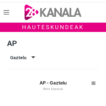
HAUTESKUNDEAK
AP
Gaztelu
AP - Gaztelu
Boto kopurua