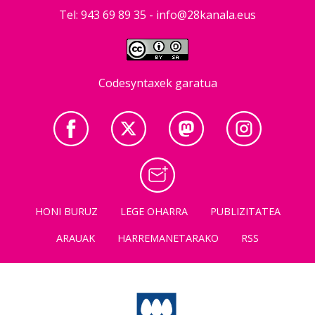
Tel: 943 69 89 35 -
info@28kanala.eus
Codesyntaxek garatua
HONI BURUZ
LEGE OHARRA
PUBLIZITATEA
ARAUAK
HARREMANETARAKO
RSS