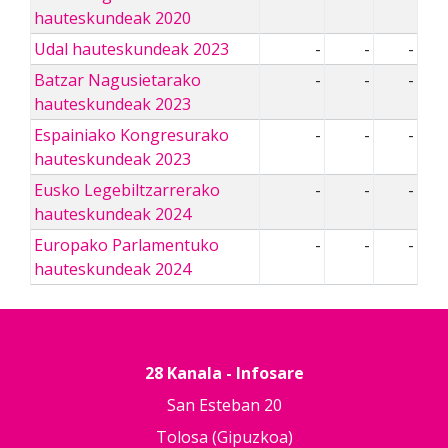
hauteskundeak 2020
Udal hauteskundeak 2023
-
-
-
Batzar Nagusietarako
-
-
-
hauteskundeak 2023
Espainiako Kongresurako
-
-
-
hauteskundeak 2023
Eusko Legebiltzarrerako
-
-
-
hauteskundeak 2024
Europako Parlamentuko
-
-
-
hauteskundeak 2024
28 Kanala - Infosare
San Esteban 20
Tolosa (Gipuzkoa)