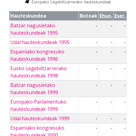
Europako Legebiltzarrerako hauteskundeak
Hauteskundea
Botoak
Ehun.
Eser.
Batzar nagusietako
-
-
-
hauteskundeak 1995
Udal hauteskundeak 1995
-
-
-
Espainiako kongresuko
-
-
-
hauteskundeak 1996
Eusko Legebiltzarrerako
-
-
-
hauteskundeak 1998
Batzar nagusietako
-
-
-
hauteskundeak 1999
Europako Parlamentuko
-
-
-
hauteskundeak 1999
Udal hauteskundeak 1999
-
-
-
Espainiako kongresuko
-
-
-
hauteskundeak 2000