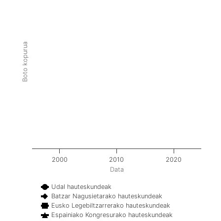
Boto kopurua
2000
2010
2020
Data
Udal hauteskundeak
Batzar Nagusietarako hauteskundeak
Eusko Legebiltzarrerako hauteskundeak
Espainiako Kongresurako hauteskundeak