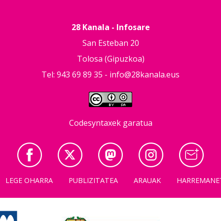
28 Kanala - Infosare
San Esteban 20
Tolosa (Gipuzkoa)
Tel: 943 69 89 35 -
info@28kanala.eus
Codesyntaxek garatua
LEGE OHARRA
PUBLIZITATEA
ARAUAK
HARREMANE