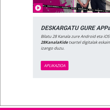
DESKARGATU GURE APPa
Bilatu 28 Kanala zure Android eta iOS
28KanalaKide
txartel digitalak eska
izango duzu.
APLIKAZIOA