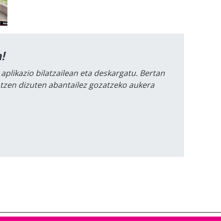
!
 aplikazio bilatzailean eta deskargatu. Bertan
intzen dizuten abantailez gozatzeko aukera