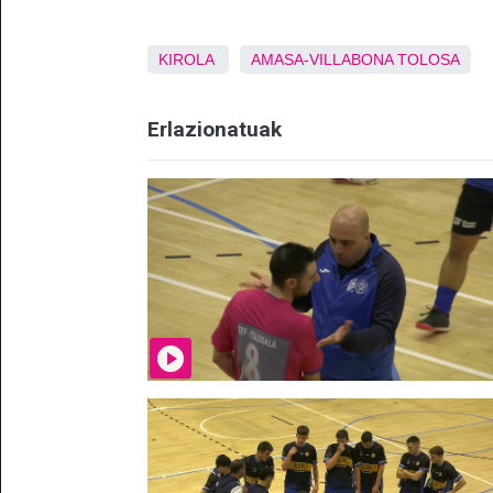
KIROLA
AMASA-VILLABONA
TOLOSA
Erlazionatuak