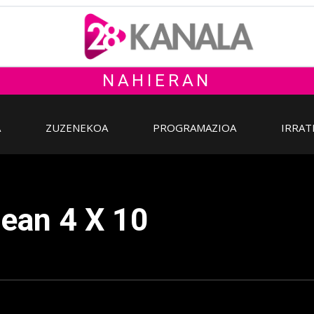
NAHIERAN
A
ZUZENEKOA
PROGRAMAZIOA
IRRAT
dean 4 X 10