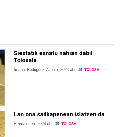
Siestatik esnatu nahian dabil
Tolosala
Imanol Rodriguez Zabala
2024 abe 09
TOLOSA
Lan ona sailkapenean islatzen da
Erredakzioa
2024 abe 09
TOLOSA