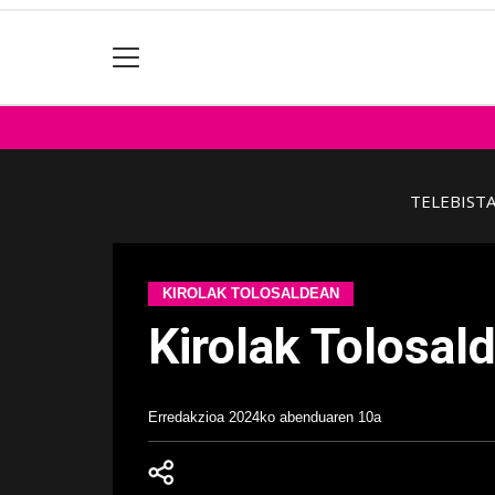
TELEBIST
KIROLAK TOLOSALDEAN
Kirolak Tolosal
Erredakzioa
2024ko abenduaren 10a