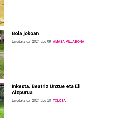
Bola jokoan
Erredakzioa
2024 abe 09
AMASA-VILLABONA
Inkesta. Beatriz Unzue eta Eli
Aizpurua
Erredakzioa
2024 abe 10
TOLOSA