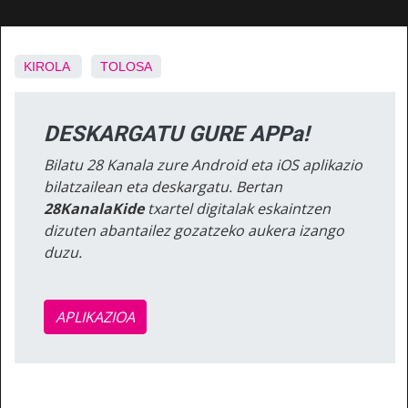
KIROLA
TOLOSA
DESKARGATU GURE APPa!
Bilatu 28 Kanala zure Android eta iOS aplikazio
bilatzailean eta deskargatu. Bertan
28KanalaKide
txartel digitalak eskaintzen
dizuten abantailez gozatzeko aukera izango
duzu.
APLIKAZIOA