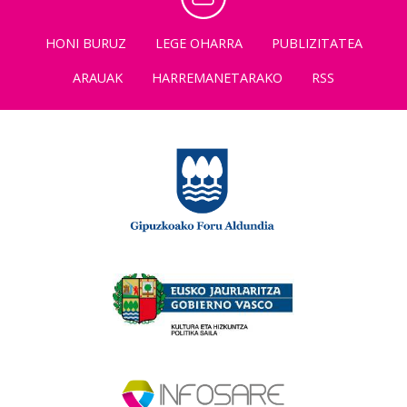
HONI BURUZ
LEGE OHARRA
PUBLIZITATEA
ARAUAK
HARREMANETARAKO
RSS