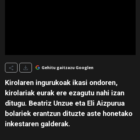
Gehitu gaitzazu Googlen
Kirolaren ingurukoak ikasi ondoren,
kirolariak eurak ere ezagutu nahi izan
ditugu. Beatriz Unzue eta Eli Aizpurua
bolariek erantzun dituzte aste honetako
inkestaren galderak.