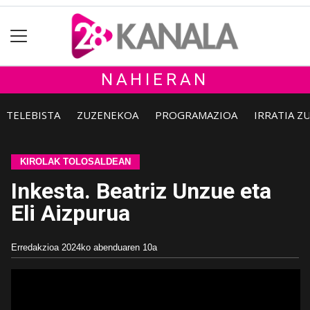
NAHIERAN
TELEBISTA
ZUZENEKOA
PROGRAMAZIOA
IRRATIA Z
KIROLAK TOLOSALDEAN
Inkesta. Beatriz Unzue eta
Eli Aizpurua
Erredakzioa
2024ko abenduaren 10a