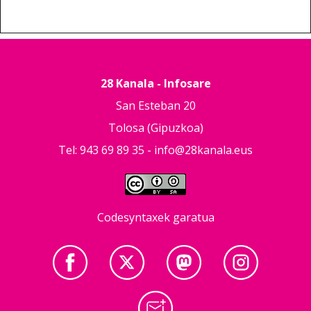
28 Kanala - Infosare
San Esteban 20
Tolosa (Gipuzkoa)
Tel: 943 69 89 35 -
info@28kanala.eus
Codesyntaxek garatua