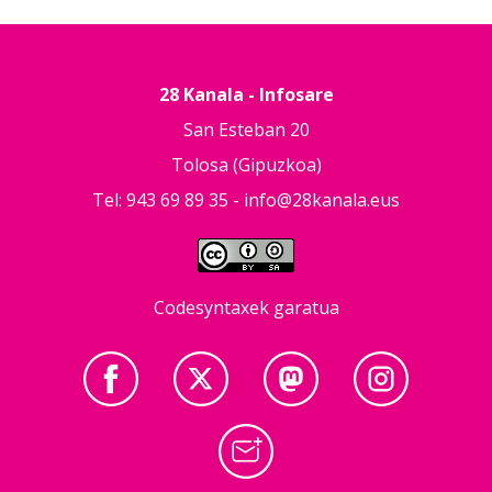
28 Kanala - Infosare
San Esteban 20
Tolosa (Gipuzkoa)
Tel: 943 69 89 35 -
info@28kanala.eus
Codesyntaxek garatua