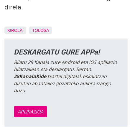
direla.
KIROLA
TOLOSA
DESKARGATU GURE APPa!
Bilatu 28 Kanala zure Android eta iOS aplikazio
bilatzailean eta deskargatu. Bertan
28KanalaKide
txartel digitalak eskaintzen
dizuten abantailez gozatzeko aukera izango
duzu.
APLIKAZIOA