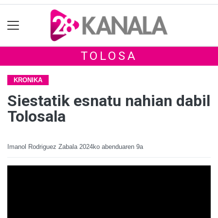
TOLOSA
KRONIKA
Siestatik esnatu nahian dabil
Tolosala
Imanol Rodriguez Zabala
2024ko abenduaren 9a