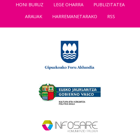
HONI BURUZ
LEGE OHARRA
PUBLIZITATEA
ARAUAK
HARREMANETARAKO
RSS