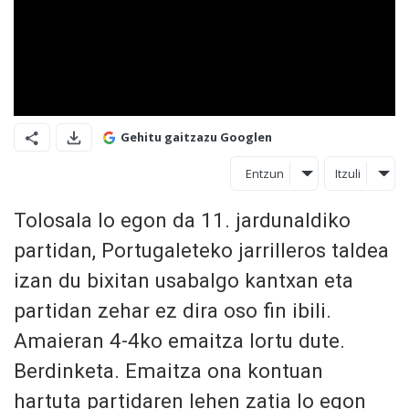
Gehitu gaitzazu Googlen
Entzun
Itzuli
Tolosala lo egon da 11. jardunaldiko
partidan, Portugaleteko jarrilleros taldea
izan du bixitan usabalgo kantxan eta
partidan zehar ez dira oso fin ibili.
Amaieran 4-4ko emaitza lortu dute.
Berdinketa. Emaitza ona kontuan
hartuta partidaren lehen zatia lo egon