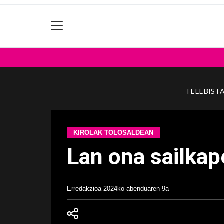
TELEBIST
KIROLAK TOLOSALDEAN
Lan ona sailkap
Erredakzioa
2024ko abenduaren 9a