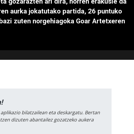
ta gozarazten ari dira, horren erakusle da
en aurka jokatutako partida, 26 puntuko
abazi zuten norgehiagoka Goar Artetxeren
!
 aplikazio bilatzailean eta deskargatu. Bertan
intzen dizuten abantailez gozatzeko aukera