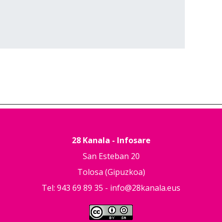
28 Kanala - Infosare
San Esteban 20
Tolosa (Gipuzkoa)
Tel: 943 69 89 35 -
info@28kanala.eus