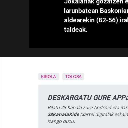
Jokalariak gozatzen e
larunbatean Baskoniar
aldearekin (82-56) ir
taldeak.
KIROLA
TOLOSA
DESKARGATU GURE APPa
Bilatu 28 Kanala zure Android eta iOS
28KanalaKide
txartel digitalak eska
izango duzu.