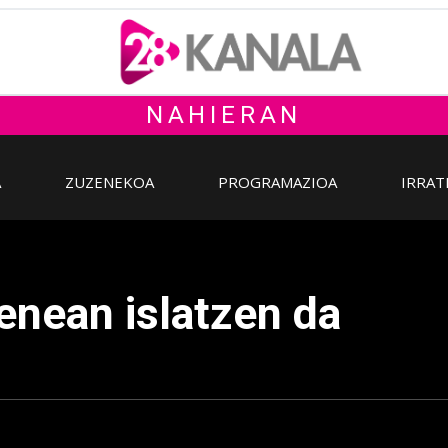
NAHIERAN
A
ZUZENEKOA
PROGRAMAZIOA
IRRAT
enean islatzen da