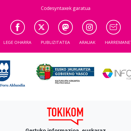
Codesyntaxek garatua
LEGE OHARRA
PUBLIZITATEA
ARAUAK
HARREMANE
Gertuko informazioa, euskaraz