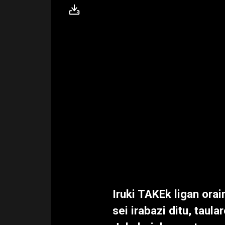
Iruki TAKEk ligan orai
sei irabazi ditu, taul