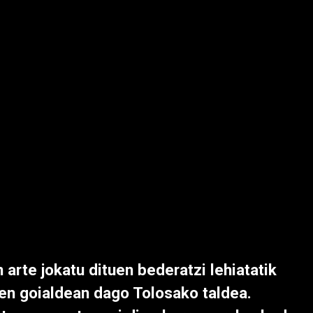
n arte jokatu dituen bederatzi lehiatatik
aren goialdean dago Tolosako taldea.