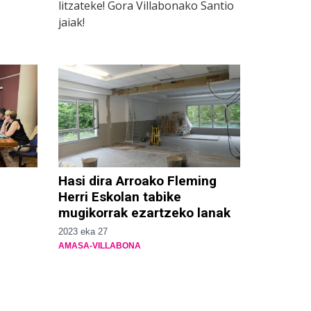
litzateke! Gora Villabonako Santio
jaiak!
Hasi dira Arroako Fleming
Herri Eskolan tabike
mugikorrak ezartzeko lanak
2023 eka 27
AMASA-VILLABONA