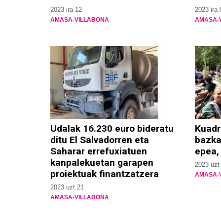
2023 ira 12
2023 ira 
AMASA-VILLABONA
AMASA-
Udalak 16.230 euro bideratu
Kuadr
ditu El Salvadorren eta
bazka
Saharar errefuxiatuen
epea, 
kanpalekuetan garapen
2023 uzt
proiektuak finantzatzera
AMASA-
2023 uzt 21
AMASA-VILLABONA