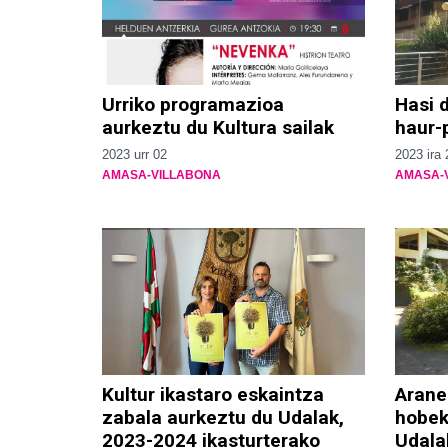
Urriko programazioa
Hasi 
aurkeztu du Kultura sailak
haur-
2023 urr 02
2023 ira 
AMASA-VILLABONA
AMASA-
Kultur ikastaro eskaintza
Arane
zabala aurkeztu du Udalak,
hobek
2023-2024 ikasturterako
Udala