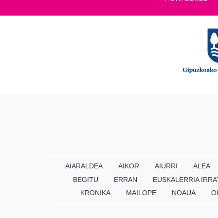
AIARALDEA
AIKOR
AIURRI
ALEA
BEGITU
ERRAN
EUSKALERRIA IRRA
KRONIKA
MAILOPE
NOAUA
O