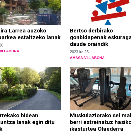
dira Larrea auzoko
Bertso derbirako
parkea estaltzeko lanak
gonbidapenak eskuraga
daude oraindik
26
VILLABONA
2023 ira 25
AMASA-VILLABONA
rrekako bidean
Muskulaziorako sei ma
untza lanak egin ditu
berri estreinatuz hasik
k
ikasturtea Olaederra