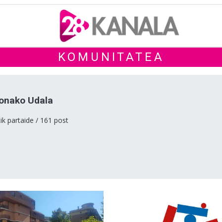
KOMUNITATEA
bonako Udala
ik partaide / 161 post