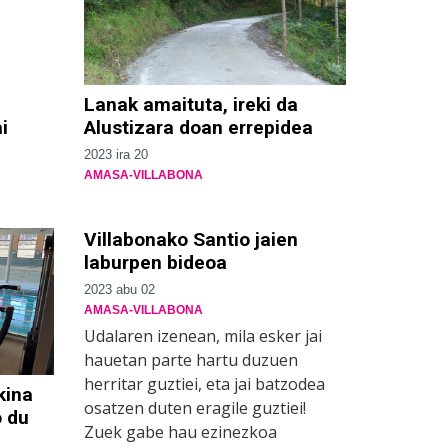
Lanak amaituta, ireki da
i
Alustizara doan errepidea
2023 ira 20
AMASA-VILLABONA
Villabonako Santio jaien
laburpen bideoa
2023 abu 02
AMASA-VILLABONA
Udalaren izenean, mila esker jai
hauetan parte hartu duzuen
herritar guztiei, eta jai batzodea
kina
osatzen duten eragile guztiei!
o du
Zuek gabe hau ezinezkoa