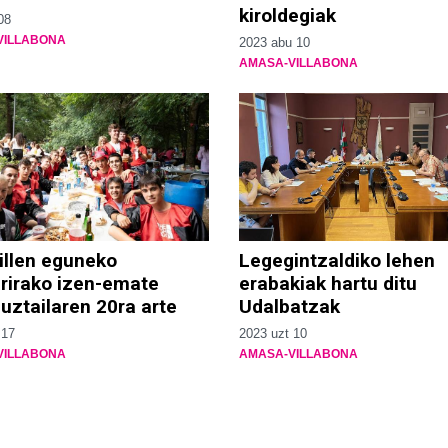
kiroldegiak
08
VILLABONA
2023 abu 10
AMASA-VILLABONA
illen eguneko
Legegintzaldiko lehen
rirako izen-emate
erabakiak hartu ditu
uztailaren 20ra arte
Udalbatzak
 17
2023 uzt 10
VILLABONA
AMASA-VILLABONA