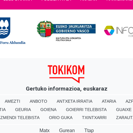
Gertuko informazioa, euskaraz
AMEZTI
ANBOTO
ANTXETA IRRATIA
ATARIA
AZP
TIA
GEURIA
GOIENA
GOIERRI TELEBISTA
GUAIXE
IZMENDI TELEBISTA
ORIO GUKA
TXINTXARRI
ZARAUT
Matx
Gurean
Ttap