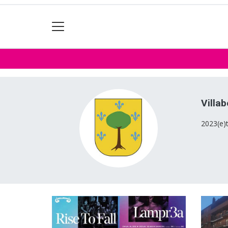
Villa
2023(e)t