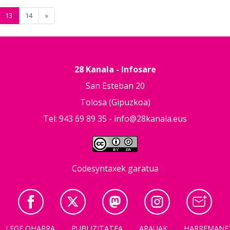
13
14
»
28 Kanala - Infosare
San Esteban 20
Tolosa (Gipuzkoa)
Tel: 943 69 89 35 -
info@28kanala.eus
Codesyntaxek garatua
LEGE OHARRA
PUBLIZITATEA
ARAUAK
HARREMANE