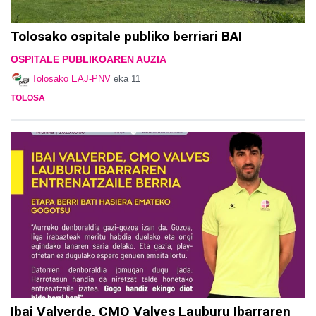
Tolosako ospitale publiko berriari BAI
OSPITALE PUBLIKOAREN AUZIA
Tolosako EAJ-PNV
eka 11
TOLOSA
Ibai Valverde, CMO Valves Lauburu Ibarraren