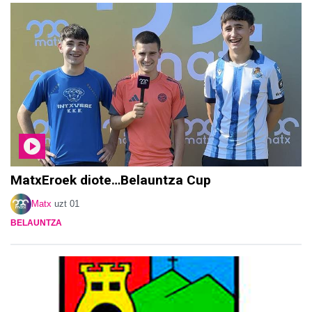
MatxEroek diote…Belauntza Cup
Matx
uzt 01
BELAUNTZA