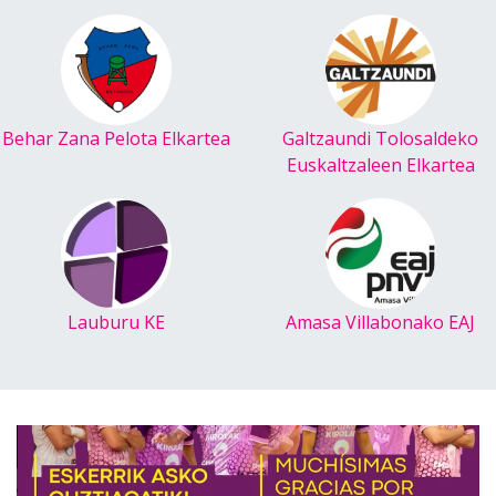
Behar Zana Pelota Elkartea
Galtzaundi Tolosaldeko
Euskaltzaleen Elkartea
Lauburu KE
Amasa Villabonako EAJ