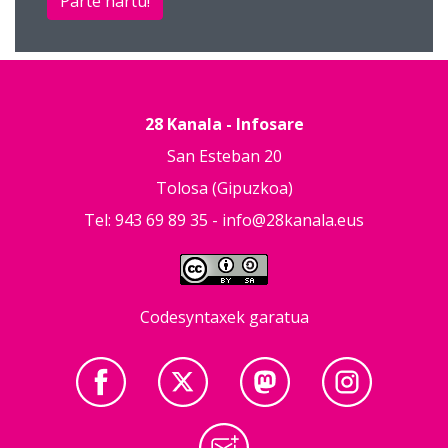
Parte hartu!
28 Kanala - Infosare
San Esteban 20
Tolosa (Gipuzkoa)
Tel: 943 69 89 35 -
info@28kanala.eus
Codesyntaxek garatua