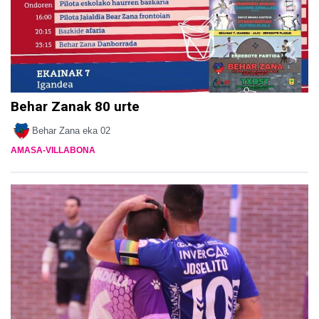
Behar Zanak 80 urte
Behar Zana
eka 02
AMASA-VILLABONA