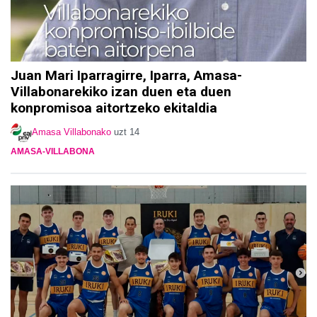
Juan Mari Iparragirre, Iparra, Amasa-
Villabonarekiko izan duen eta duen
konpromisoa aitortzeko ekitaldia
Amasa Villabonako
uzt 14
AMASA-VILLABONA