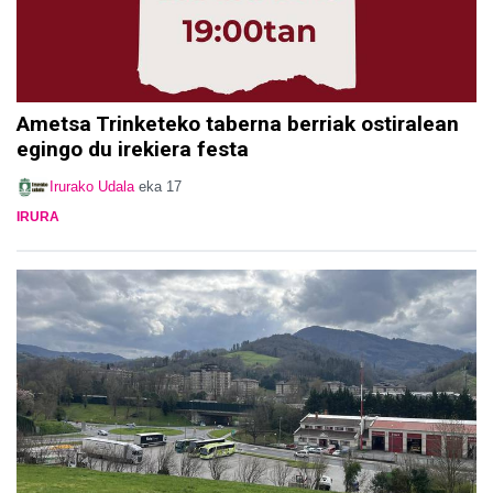
Ametsa Trinketeko taberna berriak ostiralean
egingo du irekiera festa
Irurako Udala
eka 17
IRURA