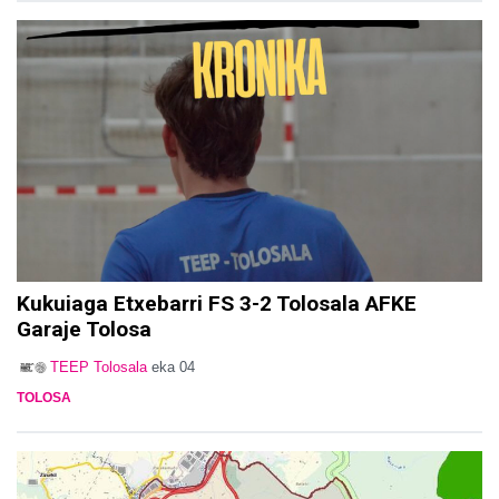
Kukuiaga Etxebarri FS 3-2 Tolosala AFKE
Garaje Tolosa
TEEP Tolosala
eka 04
TOLOSA