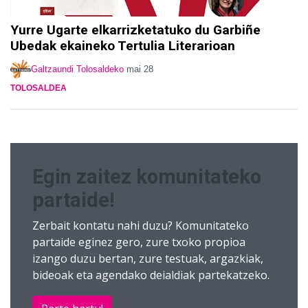
Yurre Ugarte elkarrizketatuko du Garbiñe
Ubedak ekaineko Tertulia Literarioan
Galtzaundi Tolosaldeko
mai 28
TOLOSALDEA
Egin zaitez komunitateko
partaide!
Zerbait kontatu nahi duzu? Komunitateko
partaide eginez gero, zure txoko propioa
izango duzu bertan, zure testuak, argazkiak,
bideoak eta agendako deialdiak partekatzeko.