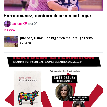
Harrotasunez, denboraldi bikain bati agur
Lauburu KE
eka 02
IBARRA
[Bideoa] Bukatu da bigarren mailara igotzeko
aukera