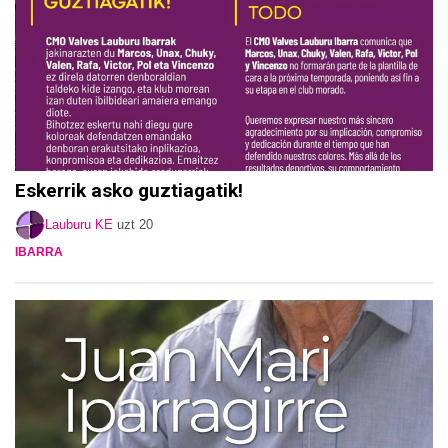
Eskerrik asko guztiagatik!
Lauburu KE
uzt 20
IBARRA