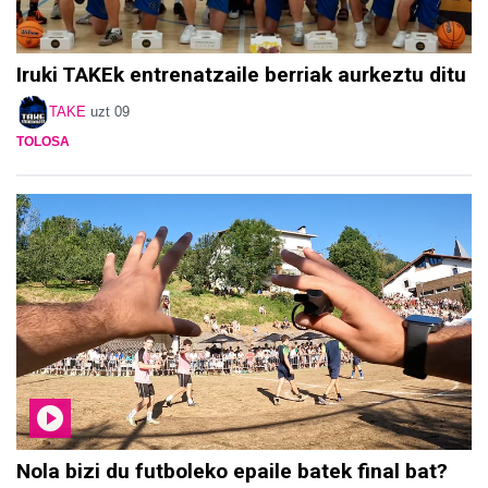
Iruki TAKEk entrenatzaile berriak aurkeztu ditu
TAKE
uzt 09
TOLOSA
Nola bizi du futboleko epaile batek final bat?