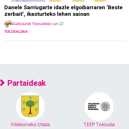
Danele Sarriugarte idazle elgoibarraren ‘Beste
zerbait’, ikasturteko lehen saioan
Galtzaundi Tolosaldeko
uzt 22
TOLOSALDEA
Partaideak
Villabonako Udala
TEEP Tolosala