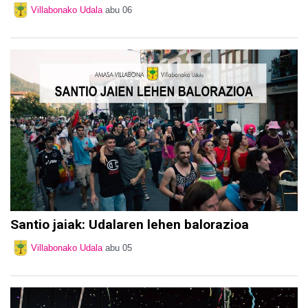
Villabonako Udala
abu 06
Santio jaiak: Udalaren lehen balorazioa
Villabonako Udala
abu 05