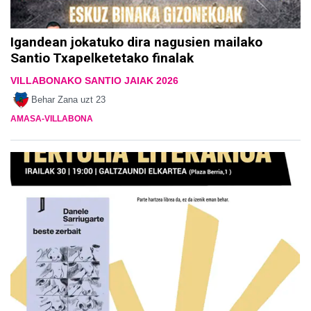
Igandean jokatuko dira nagusien mailako
Santio Txapelketetako finalak
VILLABONAKO SANTIO JAIAK 2026
Behar Zana
uzt 23
AMASA-VILLABONA