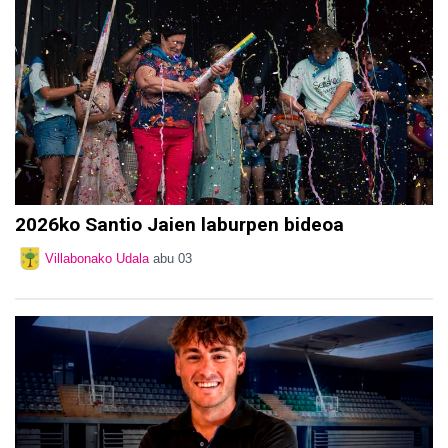
2026ko Santio Jaien laburpen bideoa
Villabonako Udala
abu 03