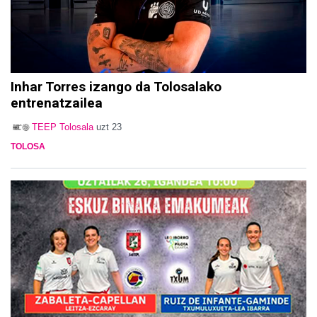
Inhar Torres izango da Tolosalako
entrenatzailea
TEEP Tolosala
uzt 23
TOLOSA