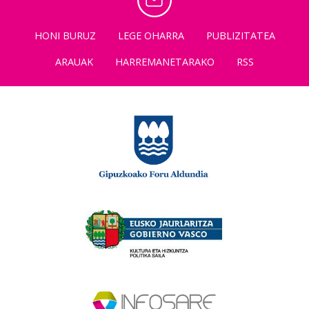
HONI BURUZ
LEGE OHARRA
PUBLIZITATEA
ARAUAK
HARREMANETARAKO
RSS