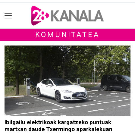
KOMUNITATEA
Ibilgailu elektrikoak kargatzeko puntuak
martxan daude Txermingo aparkalekuan