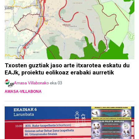
Txosten guztiak jaso arte itxarotea eskatu du
EAJk, proiektu eolikoaz erabaki aurretik
Amasa Villabonako
eka 03
AMASA-VILLABONA