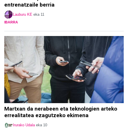
entrenatzaile berria
Lauburu KE
eka 11
IBARRA
Martxan da nerabeen eta teknologien arteko
errealitatea ezagutzeko ekimena
Irurako Udala
eka 10