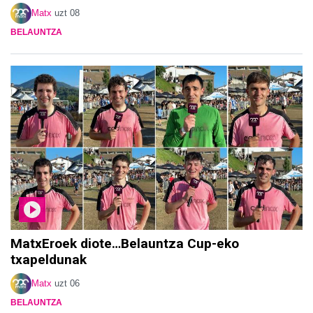
Matx
uzt 08
BELAUNTZA
MatxEroek diote…Belauntza Cup-eko
txapeldunak
Matx
uzt 06
BELAUNTZA