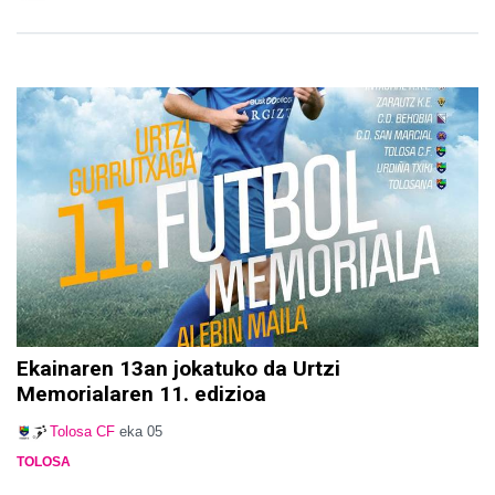
Ekainaren 13an jokatuko da Urtzi
Memorialaren 11. edizioa
Tolosa CF
eka 05
TOLOSA