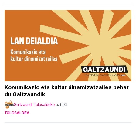
Komunikazio eta kultur dinamizatzailea behar
du Galtzaundik
Galtzaundi Tolosaldeko
uzt 03
TOLOSALDEA