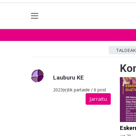
TALDEAK
Kom
Lauburu KE
2023(e)tik partaide / 6 post
Jarraitu
Eskerr