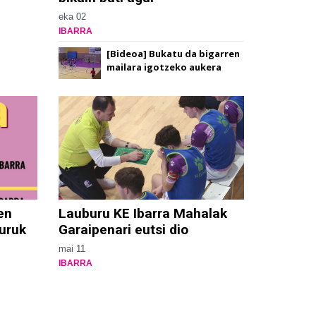
eka 02
IBARRA
[Bideoa] Bukatu da bigarren
mailara igotzeko aukera
en
Lauburu KE Ibarra Mahalak
uruk
Garaipenari eutsi dio
mai 11
IBARRA