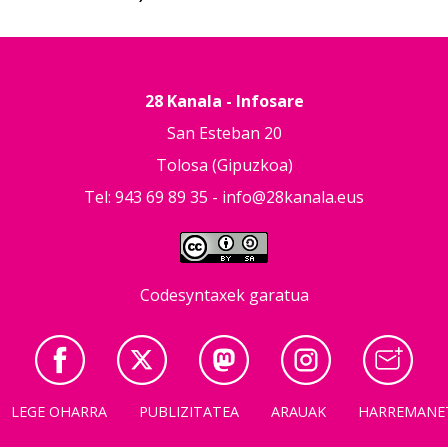
28 Kanala - Infosare
San Esteban 20
Tolosa (Gipuzkoa)
Tel: 943 69 89 35 -
info@28kanala.eus
Codesyntaxek garatua
LEGE OHARRA
PUBLIZITATEA
ARAUAK
HARREMANE