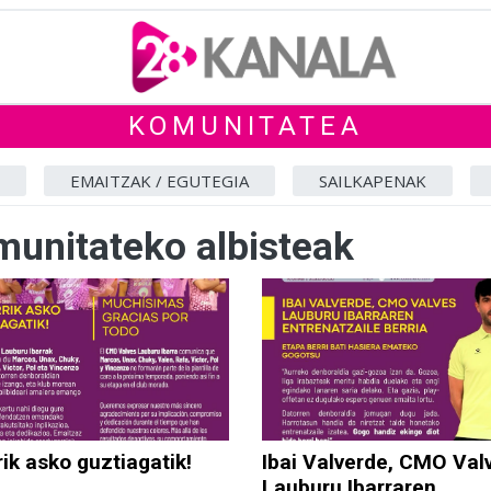
KOMUNITATEA
EMAITZAK / EGUTEGIA
SAILKAPENAK
unitateko albisteak
ik asko guztiagatik!
Ibai Valverde, CMO Val
Lauburu Ibarraren