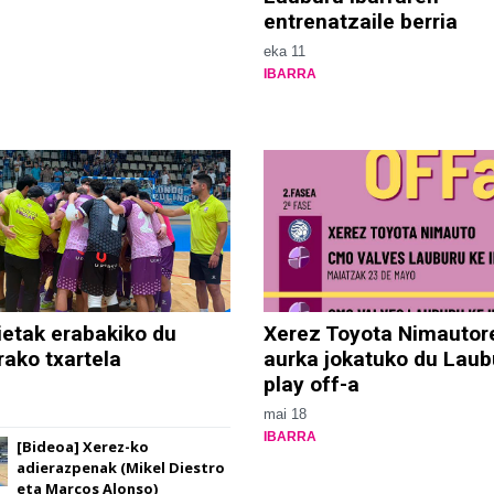
entrenatzaile berria
eka 11
IBARRA
ietak erabakiko du
Xerez Toyota Nimautor
rako txartela
aurka jokatuko du Laub
play off-a
mai 18
IBARRA
[Bideoa] Xerez-ko
adierazpenak (Mikel Diestro
eta Marcos Alonso)