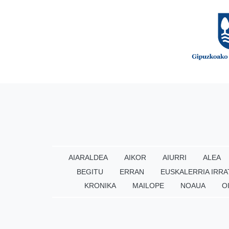
AIARALDEA
AIKOR
AIURRI
ALEA
BEGITU
ERRAN
EUSKALERRIA IRRA
KRONIKA
MAILOPE
NOAUA
O