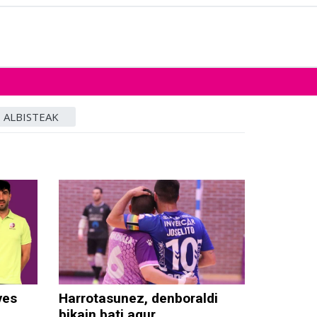
ALBISTEAK
ves
Harrotasunez, denboraldi
bikain bati agur