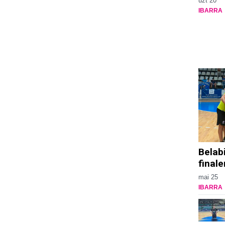
uzt 20
IBARRA
Belab
finale
mai 25
IBARRA