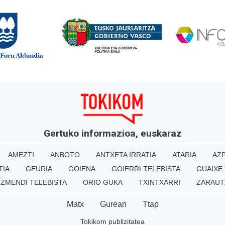
Gertuko informazioa, euskaraz
AMEZTI
ANBOTO
ANTXETA IRRATIA
ATARIA
AZP
TIA
GEURIA
GOIENA
GOIERRI TELEBISTA
GUAIXE
IZMENDI TELEBISTA
ORIO GUKA
TXINTXARRI
ZARAUT
Matx
Gurean
Ttap
Tokikom publizitatea