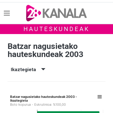
HAUTESKUNDEAK
Batzar nagusietako
hauteskundeak 2003
Ikaztegieta
Batzar nagusietako hauteskundeak 2003 -
Ikaztegieta
Boto kopurua - Eskrutinioa: %100,00