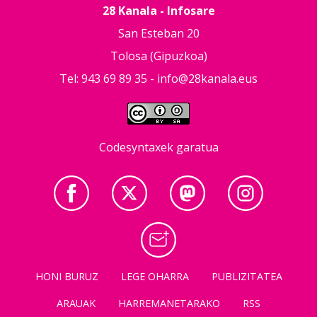
28 Kanala - Infosare
San Esteban 20
Tolosa (Gipuzkoa)
Tel: 943 69 89 35 -
info@28kanala.eus
Codesyntaxek garatua
HONI BURUZ
LEGE OHARRA
PUBLIZITATEA
ARAUAK
HARREMANETARAKO
RSS