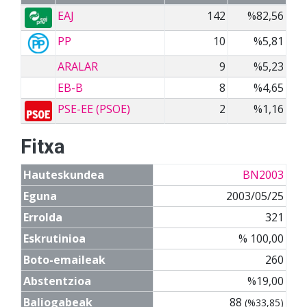
EAJ
142
%82,56
PP
10
%5,81
ARALAR
9
%5,23
EB-B
8
%4,65
PSE-EE (PSOE)
2
%1,16
Fitxa
Hauteskundea
BN2003
Eguna
2003/05/25
Errolda
321
Eskrutinioa
% 100,00
Boto-emaileak
260
Abstentzioa
%19,00
Baliogabeak
88
(%33,85)