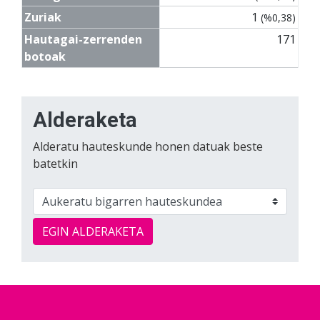
Zuriak
1
(%0,38)
Hautagai-zerrenden
171
botoak
Alderaketa
Alderatu hauteskunde honen datuak beste
batetkin
EGIN ALDERAKETA