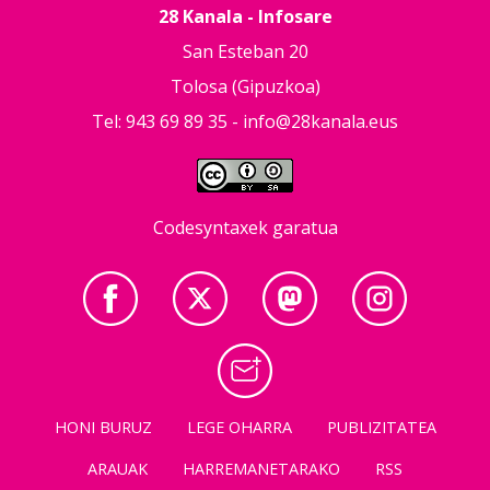
28 Kanala - Infosare
San Esteban 20
Tolosa (Gipuzkoa)
Tel: 943 69 89 35 -
info@28kanala.eus
Codesyntaxek garatua
HONI BURUZ
LEGE OHARRA
PUBLIZITATEA
ARAUAK
HARREMANETARAKO
RSS