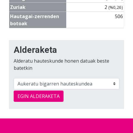
Zuriak
2
(%0,26)
Hautagai-zerrenden
506
botoak
Alderaketa
Alderatu hauteskunde honen datuak beste
batetkin
EGIN ALDERAKETA