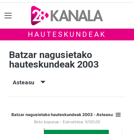
HAUTESKUNDEAK
Batzar nagusietako
hauteskundeak 2003
Asteasu
Batzar nagusietako hauteskundeak 2003 - Asteasu
Boto kopurua - Eskrutinioa: %100,00