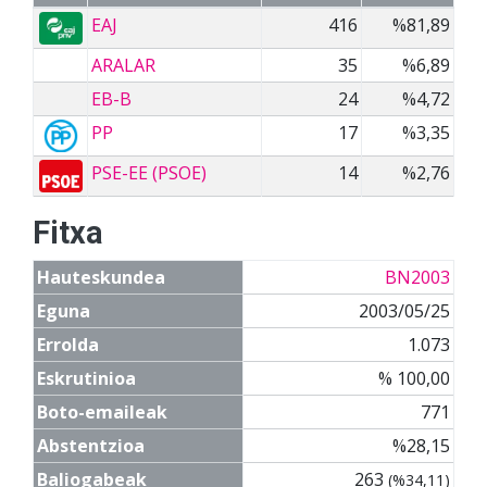
EAJ
416
%81,89
ARALAR
35
%6,89
EB-B
24
%4,72
PP
17
%3,35
PSE-EE (PSOE)
14
%2,76
Fitxa
Hauteskundea
BN2003
Eguna
2003/05/25
Errolda
1.073
Eskrutinioa
% 100,00
Boto-emaileak
771
Abstentzioa
%28,15
Baliogabeak
263
(%34,11)