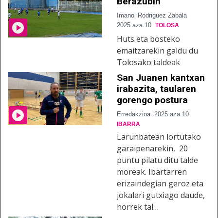
Berazubin
Imanol Rodriguez Zabala
2025 aza 10
TOLOSA
Huts eta bosteko
emaitzarekin galdu du
Tolosako taldeak
San Juanen kantxan
irabazita, taularen
gorengo postura
Erredakzioa
2025 aza 10
IBARRA
Larunbatean lortutako
garaipenarekin, 20
puntu pilatu ditu talde
moreak. Ibartarren
erizaindegian geroz eta
jokalari gutxiago daude,
horrek tal…