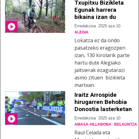
Txupitxu Bizikleta
Egunak harrera
bikaina izan du
Erredakzioa
2025 aza 10
ALEGIA
Lokatza ez da ondo
pasatzeko eragozpen
izan, 130 kirolarik parte
hartu dute Alegiako
jaitsierak ezagutarazi
asmo zituen bizikleta
martxan.
Iraitz Arrospide
hirugarren Behobia
Donostia lasterketan
Erredakzioa
2025 aza 10
AMASA-VILLABONA
BELAUNTZA
Raul Celada eta