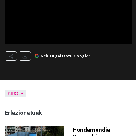
Gehitu gaitzazu Googlen
KIROLA
Erlazionatuak
Hondamendia