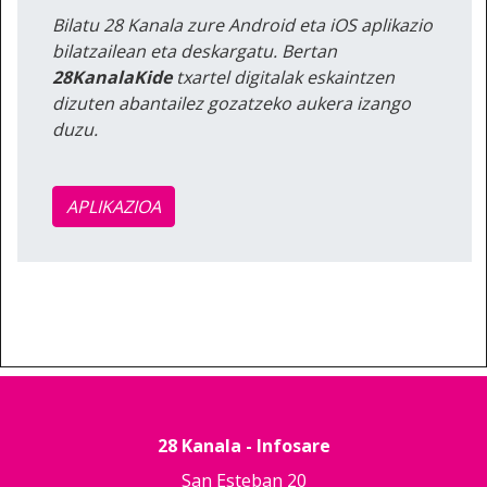
Bilatu 28 Kanala zure Android eta iOS aplikazio
bilatzailean eta deskargatu. Bertan
28KanalaKide
txartel digitalak eskaintzen
dizuten abantailez gozatzeko aukera izango
duzu.
APLIKAZIOA
28 Kanala - Infosare
San Esteban 20