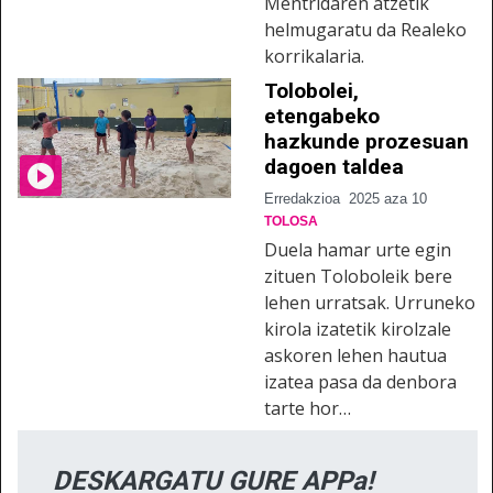
Mentridaren atzetik
helmugaratu da Realeko
korrikalaria.
Tolobolei,
etengabeko
hazkunde prozesuan
dagoen taldea
Erredakzioa
2025 aza 10
TOLOSA
Duela hamar urte egin
zituen Toloboleik bere
lehen urratsak. Urruneko
kirola izatetik kirolzale
askoren lehen hautua
izatea pasa da denbora
tarte hor…
DESKARGATU GURE APPa!