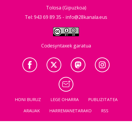
Tolosa (Gipuzkoa)
Tel: 943 69 89 35 -
info@28kanala.eus
Codesyntaxek garatua
HONI BURUZ
LEGE OHARRA
PUBLIZITATEA
ARAUAK
HARREMANETARAKO
RSS