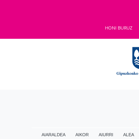
HONI BURUZ
AIARALDEA
AIKOR
AIURRI
ALEA