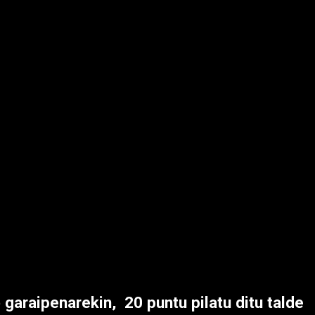
 garaipenarekin, 20 puntu pilatu ditu talde