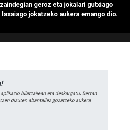
izaindegian geroz eta jokalari gutxiago
i lasaiago jokatzeko aukera emango dio.
!
 aplikazio bilatzailean eta deskargatu. Bertan
intzen dizuten abantailez gozatzeko aukera