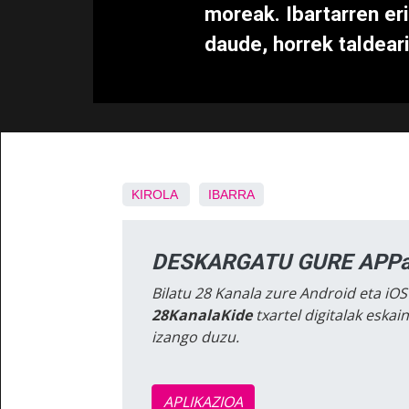
moreak. Ibartarren er
daude, horrek taldear
KIROLA
IBARRA
DESKARGATU GURE APPa
Bilatu 28 Kanala zure Android eta iOS
28KanalaKide
txartel digitalak eska
izango duzu.
APLIKAZIOA