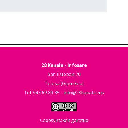
28 Kanala - Infosare
San Esteban 20
Tolosa (Gipuzkoa)
Tel: 943 69 89 35 -
info@28kanala.eus
Codesyntaxek garatua