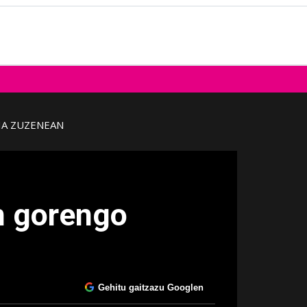
IA ZUZENEAN
en gorengo
Gehitu gaitzazu Googlen