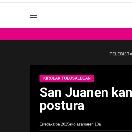
TELEBIST
KIROLAK TOLOSALDEAN
San Juanen kant
postura
Erredakzioa
2025eko azaroaren 10a