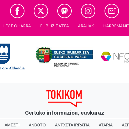
LEGE OHARRA
PUBLIZITATEA
ARAUAK
HARREMANE
Gertuko informazioa, euskaraz
AMEZTI
ANBOTO
ANTXETA IRRATIA
ATARIA
AZP