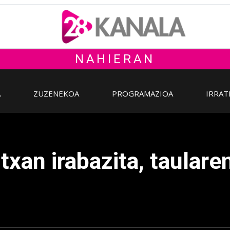
NAHIERAN
A
ZUZENEKOA
PROGRAMAZIOA
IRRAT
xan irabazita, taular