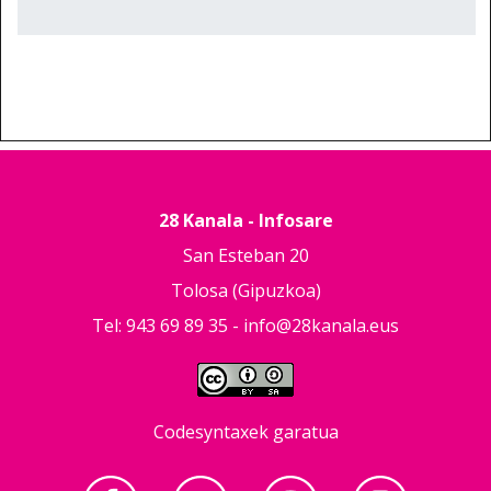
28 Kanala - Infosare
San Esteban 20
Tolosa (Gipuzkoa)
Tel: 943 69 89 35 -
info@28kanala.eus
Codesyntaxek garatua