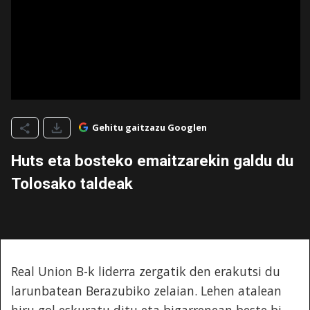
Gehitu gaitzazu Googlen
Huts eta bosteko emaitzarekin galdu du
Tolosako taldeak
Real Union B-k liderra zergatik den erakutsi du
larunbatean Berazubiko zelaian. Lehen atalean
hiru gol eskuratu ditu eta bigarrenean beste bi.