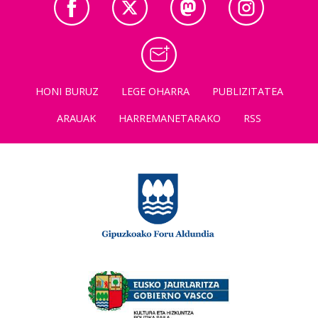
HONI BURUZ
LEGE OHARRA
PUBLIZITATEA
ARAUAK
HARREMANETARAKO
RSS