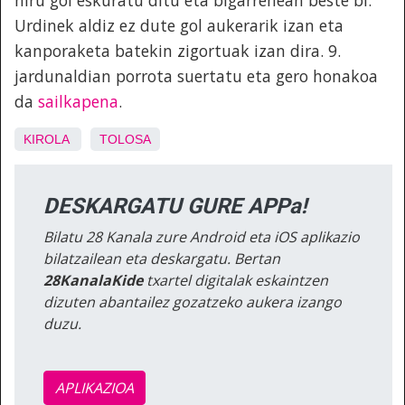
Urdinek aldiz ez dute gol aukerarik izan eta
kanporaketa batekin zigortuak izan dira. 9.
jardunaldian porrota suertatu eta gero honakoa
da
sailkapena
.
KIROLA
TOLOSA
DESKARGATU GURE APPa!
Bilatu 28 Kanala zure Android eta iOS aplikazio
bilatzailean eta deskargatu. Bertan
28KanalaKide
txartel digitalak eskaintzen
dizuten abantailez gozatzeko aukera izango
duzu.
APLIKAZIOA